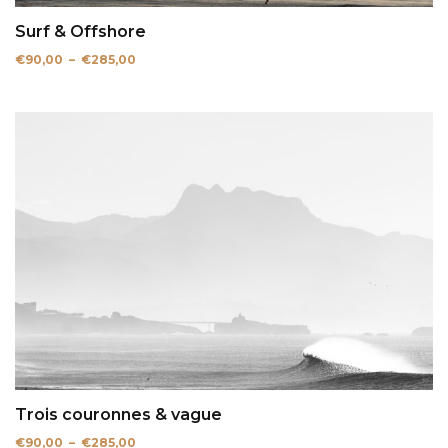
Surf & Offshore
Plage
€
90,00
–
€
285,00
de
prix :
€90,00
à
€285,00
Trois couronnes & vague
Plage
€
90,00
–
€
285,00