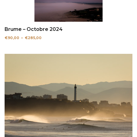
Brume – Octobre 2024
Plage
€
90,00
–
€
285,00
de
prix :
€90,00
à
€285,00