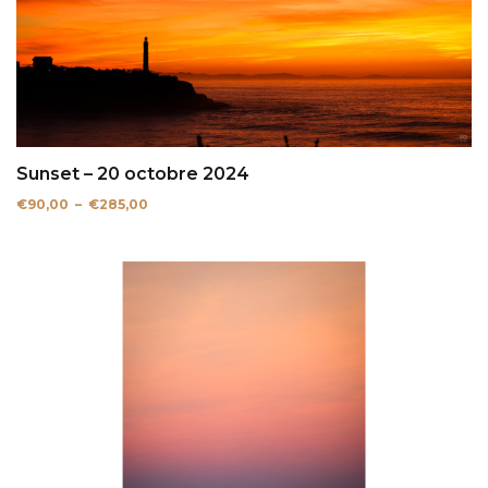
Sunset – 20 octobre 2024
Plage
€
90,00
–
€
285,00
de
prix :
€90,00
à
€285,00