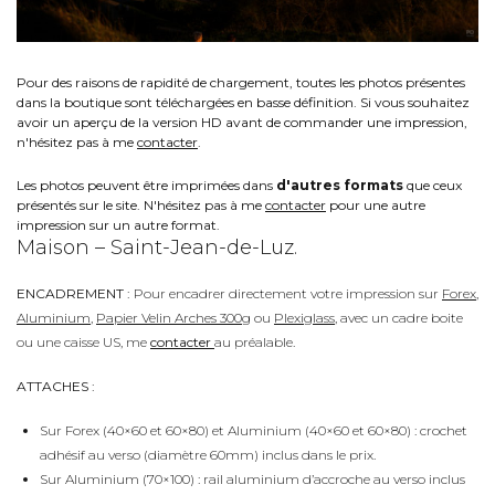
Pour des raisons de rapidité de chargement, toutes les photos présentes
dans la boutique sont téléchargées en basse définition. Si vous souhaitez
avoir un aperçu de la version HD avant de commander une impression,
n'hésitez pas à me
contacter
.
Les photos peuvent être imprimées dans
d'autres formats
que ceux
présentés sur le site. N'hésitez pas à me
contacter
pour une autre
impression sur un autre format.
Maison – Saint-Jean-de-Luz.
ENCADREMENT :
Pour encadrer directement votre impression sur
Forex
,
Aluminium
,
Papier Velin Arches 300g
ou
Plexiglass
, avec un cadre boite
ou une caisse US, me
contacter
au préalable.
ATTACHES :
Sur Forex (40×60 et 60×80) et Aluminium (40×60 et 60×80) : crochet
adhésif au verso (diamètre 60mm) inclus dans le prix.
Sur Aluminium (70×100) : rail aluminium d’accroche au verso inclus