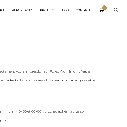
0
RIE
REPORTAGES
PROJETS
BLOG
CONTACT
ectement votre impression sur
Forex
,
Aluminium
,
Papier
c un cadre boite ou une caisse US, me
contacter
au préalable.
uminium (40×60 et 60×80) : crochet adhésif au verso
prix.