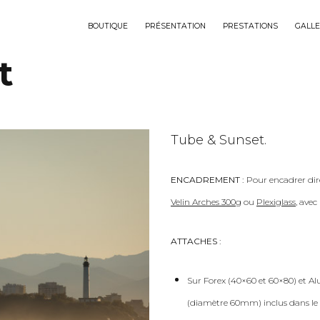
BOUTIQUE
PRÉSENTATION
PRESTATIONS
GALLE
t
Tube & Sunset.
ENCADREMENT :
Pour encadrer dir
Velin Arches 300g
ou
Plexiglass
, ave
ATTACHES :
Sur Forex (40×60 et 60×80) et Al
(diamètre 60mm) inclus dans le 