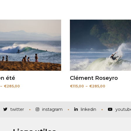
en été
Clément Roseyro
Plage
Plage
–
€
285,00
€
115,00
–
€
285,00
de
de
prix :
prix :
€115,00
€115,00
à
à
€285,00
€285,00
twitter
instagram
linkedin
youtub