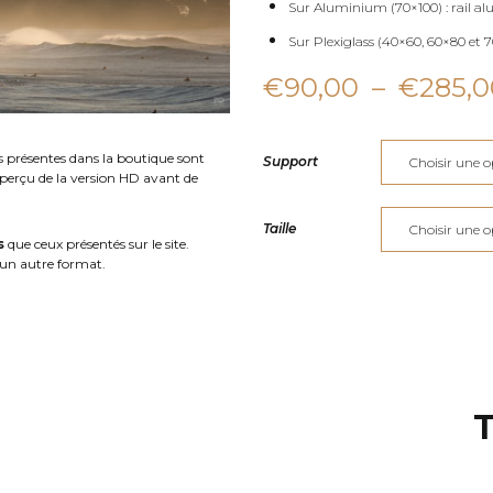
Sur Aluminium (70×100) : rail al
Sur Plexiglass (40×60, 60×80 et 70
€
90,00
–
€
285,0
s présentes dans la boutique sont
Support
aperçu de la version HD avant de
Taille
s
que ceux présentés sur le site.
un autre format.
T