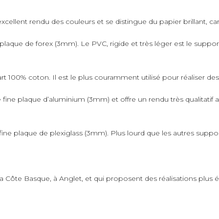
xcellent rendu des couleurs et se distingue du papier brillant, car 
plaque de forex (3mm). Le PVC, rigide et très léger est le suppo
art 100% coton. Il est le plus couramment utilisé pour réaliser de
fine plaque d’aluminium (3mm) et offre un rendu très qualitatif 
ne plaque de plexiglass (3mm). Plus lourd que les autres supports,
 la Côte Basque, à Anglet, et qui proposent des réalisations plus