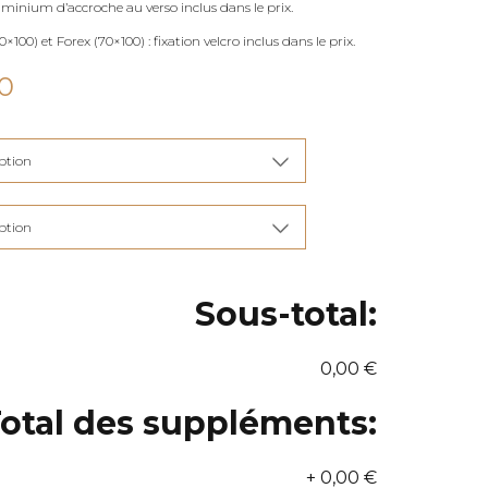
uminium d’accroche au verso inclus dans le prix.
×100) et Forex (70×100) : fixation velcro inclus dans le prix.
Plage
0
de
prix :
€90,00
à
€285,00
Sous-total:
0,00 €
otal des suppléments:
+
0,00 €