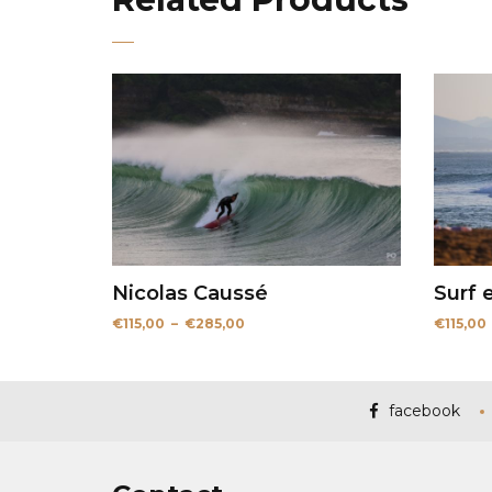
Nicolas Caussé
Surf 
Plage
€
115,00
–
€
285,00
€
115,00
de
prix :
€115,00
à
€285,00
facebook