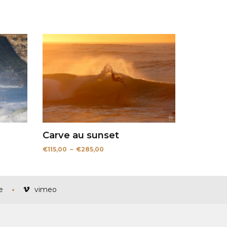
Carve au sunset
Plage
€
115,00
–
€
285,00
de
prix :
€115,00
à
€285,00
e
vimeo