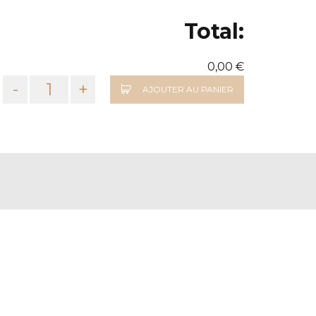
Total:
0,00 €
-
+
AJOUTER AU PANIER