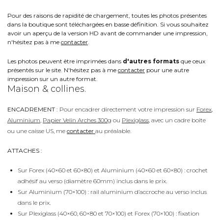
Pour des raisons de rapidité de chargement, toutes les photos présentes
dans la boutique sont téléchargées en basse définition. Si vous souhaitez
avoir un aperçu de la version HD avant de commander une impression,
n'hésitez pas à me
contacter
.
Les photos peuvent être imprimées dans
d'autres formats
que ceux
présentés sur le site. N'hésitez pas à me
contacter
pour une autre
impression sur un autre format.
Maison & collines.
ENCADREMENT :
Pour encadrer directement votre impression sur
Forex
,
Aluminium
,
Papier Velin Arches 300g
ou
Plexiglass
, avec un cadre boite
ou une caisse US, me
contacter
au préalable.
ATTACHES :
Sur Forex (40×60 et 60×80) et Aluminium (40×60 et 60×80) : crochet
adhésif au verso (diamètre 60mm) inclus dans le prix.
Sur Aluminium (70×100) : rail aluminium d’accroche au verso inclus
dans le prix.
Sur Plexiglass (40×60, 60×80 et 70×100) et Forex (70×100) : fixation