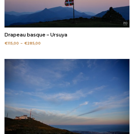
Drapeau basque – Ursuya
Plage
€
115,00
–
€
285,00
de
prix :
€115,00
à
€285,00