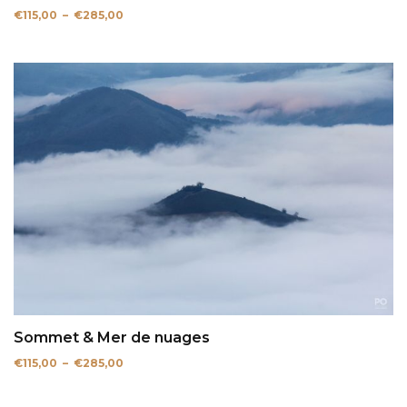
Plage
€
115,00
–
€
285,00
de
prix :
€115,00
à
€285,00
Sommet & Mer de nuages
Plage
€
115,00
–
€
285,00
de
prix :
€115,00