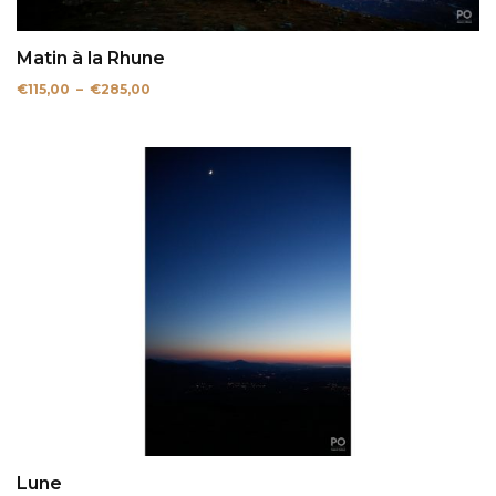
Matin à la Rhune
Plage
€
115,00
–
€
285,00
de
prix :
€115,00
à
€285,00
Lune