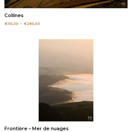
Collines
Plage
€
115,00
–
€
285,00
de
prix :
€115,00
à
€285,00
Frontière – Mer de nuages