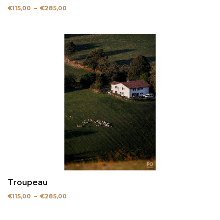
Plage
€
115,00
–
€
285,00
de
prix :
€115,00
à
€285,00
Troupeau
Plage
€
115,00
–
€
285,00
de
prix :
€115,00