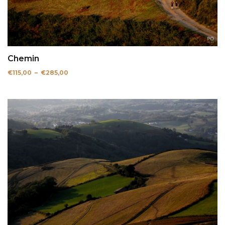
Chemin
Plage
€
115,00
–
€
285,00
de
prix :
€115,00
à
€285,00