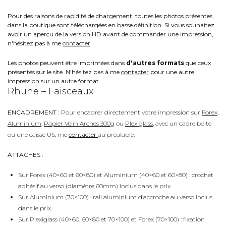
Pour des raisons de rapidité de chargement, toutes les photos présentes
dans la boutique sont téléchargées en basse définition. Si vous souhaitez
avoir un aperçu de la version HD avant de commander une impression,
n'hésitez pas à me
contacter
.
Les photos peuvent être imprimées dans
d'autres formats
que ceux
présentés sur le site. N'hésitez pas à me
contacter
pour une autre
impression sur un autre format.
Rhune – Faisceaux.
ENCADREMENT :
Pour encadrer directement votre impression sur
Forex
,
Aluminium
,
Papier Velin Arches 300g
ou
Plexiglass
, avec un cadre boite
ou une caisse US, me
contacter
au préalable.
ATTACHES :
Sur Forex (40×60 et 60×80) et Aluminium (40×60 et 60×80) : crochet
adhésif au verso (diamètre 60mm) inclus dans le prix.
Sur Aluminium (70×100) : rail aluminium d’accroche au verso inclus
dans le prix.
Sur Plexiglass (40×60, 60×80 et 70×100) et Forex (70×100) : fixation