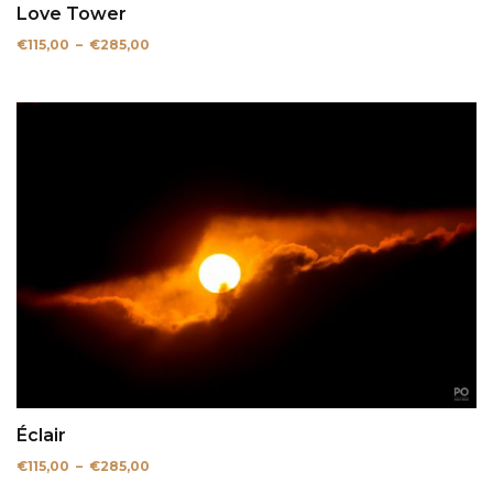
Love Tower
Plage
€
115,00
–
€
285,00
de
prix :
€115,00
à
€285,00
Éclair
Plage
€
115,00
–
€
285,00
de