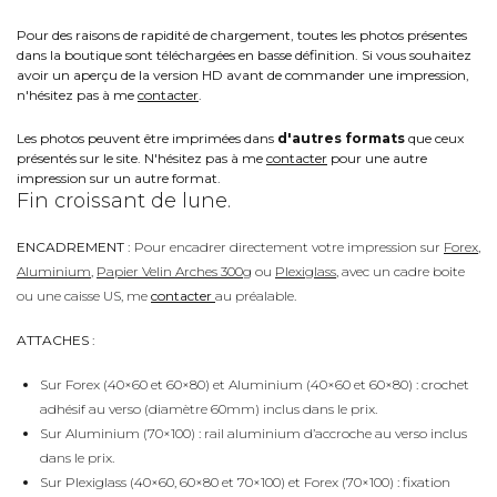
Pour des raisons de rapidité de chargement, toutes les photos présentes
dans la boutique sont téléchargées en basse définition. Si vous souhaitez
avoir un aperçu de la version HD avant de commander une impression,
n'hésitez pas à me
contacter
.
Les photos peuvent être imprimées dans
d'autres formats
que ceux
présentés sur le site. N'hésitez pas à me
contacter
pour une autre
impression sur un autre format.
Fin croissant de lune.
ENCADREMENT :
Pour encadrer directement votre impression sur
Forex
,
Aluminium
,
Papier Velin Arches 300g
ou
Plexiglass
, avec un cadre boite
ou une caisse US, me
contacter
au préalable.
ATTACHES :
Sur Forex (40×60 et 60×80) et Aluminium (40×60 et 60×80) : crochet
adhésif au verso (diamètre 60mm) inclus dans le prix.
Sur Aluminium (70×100) : rail aluminium d’accroche au verso inclus
dans le prix.
Sur Plexiglass (40×60, 60×80 et 70×100) et Forex (70×100) : fixation