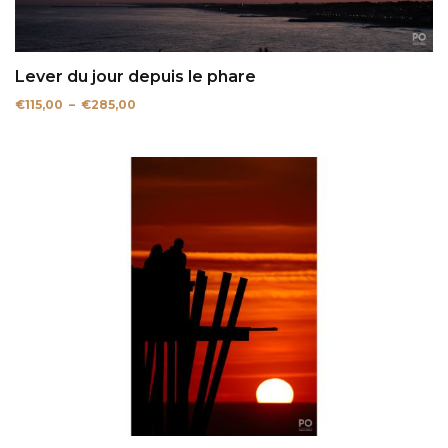
Lever du jour depuis le phare
Plage
€
115,00
–
€
285,00
de
prix :
€115,00
à
€285,00