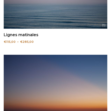
Lignes matinales
Plage
€
115,00
–
€
285,00
de
prix :
€115,00
à
€285,00