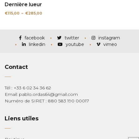
Dernière lueur
Plage
€
115,00
–
€
285,00
de
prix :
€115,00
à
€285,00
facebook
twitter
instagram
linkedin
youtube
vimeo
Contact
Tél : +33 6 02 34 36 62
Email: pablo.ordas64@gmail.com
Numéro de SIRET : 880 583 190 00017
Liens utiles