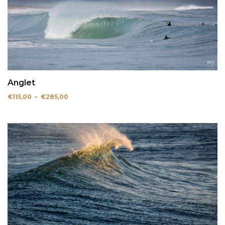
Anglet
Plage
€
115,00
–
€
285,00
de
prix :
€115,00
à
€285,00