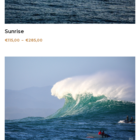
Sunrise
Plage
€
115,00
–
€
285,00
de
prix :
€115,00
à
€285,00