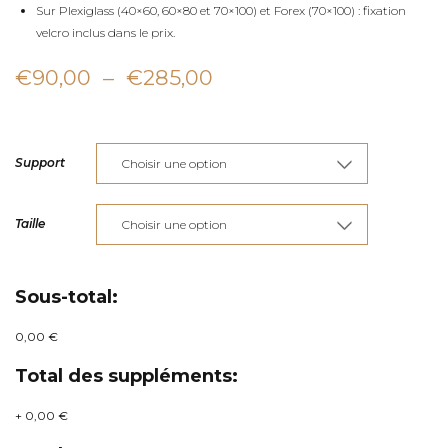
Sur Plexiglass (40×60, 60×80 et 70×100) et Forex (70×100) : fixation
velcro inclus dans le prix.
Plage
€
90,00
–
€
285,00
de
prix :
Support
€90,00
à
Taille
€285,00
Sous-total:
0,00 €
Total des suppléments:
+
0,00 €