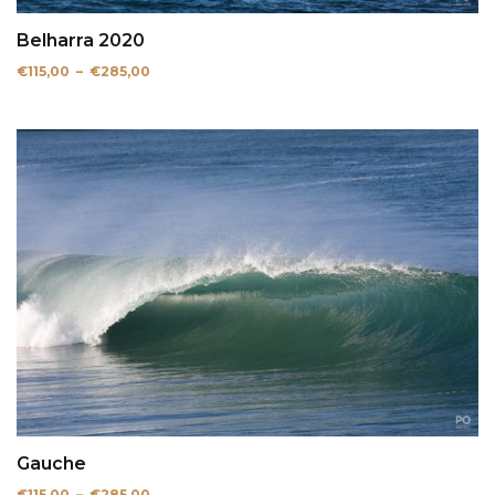
Belharra 2020
Plage
€
115,00
–
€
285,00
de
prix :
€115,00
à
€285,00
Gauche
Plage
€
115,00
–
€
285,00