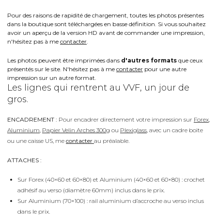
Pour des raisons de rapidité de chargement, toutes les photos présentes
dans la boutique sont téléchargées en basse définition. Si vous souhaitez
avoir un aperçu de la version HD avant de commander une impression,
n'hésitez pas à me
contacter
.
Les photos peuvent être imprimées dans
d'autres formats
que ceux
présentés sur le site. N'hésitez pas à me
contacter
pour une autre
impression sur un autre format.
Les lignes qui rentrent au VVF, un jour de
gros.
ENCADREMENT :
Pour encadrer directement votre impression sur
Forex
,
Aluminium
,
Papier Velin Arches 300g
ou
Plexiglass
, avec un cadre boite
ou une caisse US, me
contacter
au préalable.
ATTACHES :
Sur Forex (40×60 et 60×80) et Aluminium (40×60 et 60×80) : crochet
adhésif au verso (diamètre 60mm) inclus dans le prix.
Sur Aluminium (70×100) : rail aluminium d’accroche au verso inclus
dans le prix.