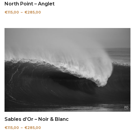
North Point – Anglet
Plage
€
115,00
–
€
285,00
de
prix :
€115,00
à
€285,00
Sables d’Or – Noir & Blanc
Plage
€
115,00
–
€
285,00
de