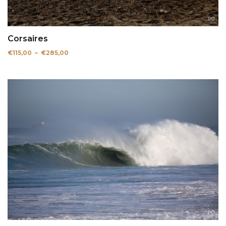
Corsaires
Plage
€
115,00
–
€
285,00
de
prix :
€115,00
à
€285,00