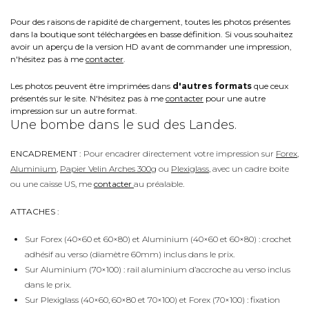
Pour des raisons de rapidité de chargement, toutes les photos présentes
dans la boutique sont téléchargées en basse définition. Si vous souhaitez
avoir un aperçu de la version HD avant de commander une impression,
n'hésitez pas à me
contacter
.
Les photos peuvent être imprimées dans
d'autres formats
que ceux
présentés sur le site. N'hésitez pas à me
contacter
pour une autre
impression sur un autre format.
Une bombe dans le sud des Landes.
ENCADREMENT :
Pour encadrer directement votre impression sur
Forex
,
Aluminium
,
Papier Velin Arches 300g
ou
Plexiglass
, avec un cadre boite
ou une caisse US, me
contacter
au préalable.
ATTACHES :
Sur Forex (40×60 et 60×80) et Aluminium (40×60 et 60×80) : crochet
adhésif au verso (diamètre 60mm) inclus dans le prix.
Sur Aluminium (70×100) : rail aluminium d’accroche au verso inclus
dans le prix.
Sur Plexiglass (40×60, 60×80 et 70×100) et Forex (70×100) : fixation