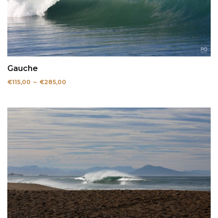
Gauche
Plage
€
115,00
–
€
285,00
de
prix :
€115,00
à
€285,00