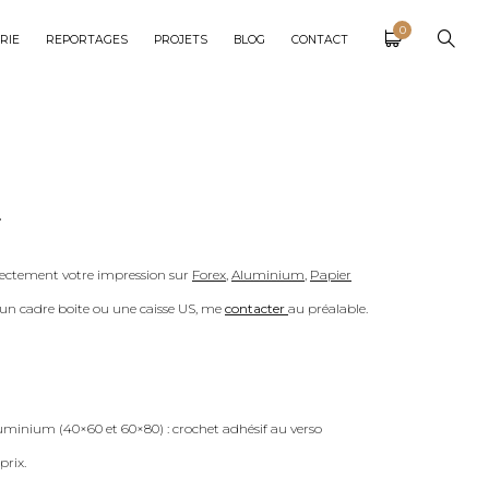
0
RIE
REPORTAGES
PROJETS
BLOG
CONTACT
.
ectement votre impression sur
Forex
,
Aluminium
,
Papier
c un cadre boite ou une caisse US, me
contacter
au préalable.
uminium (40×60 et 60×80) : crochet adhésif au verso
prix.