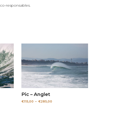
 éco-responsables.
Pic – Anglet
Plage
€
115,00
–
€
285,00
de
prix :
€115,00