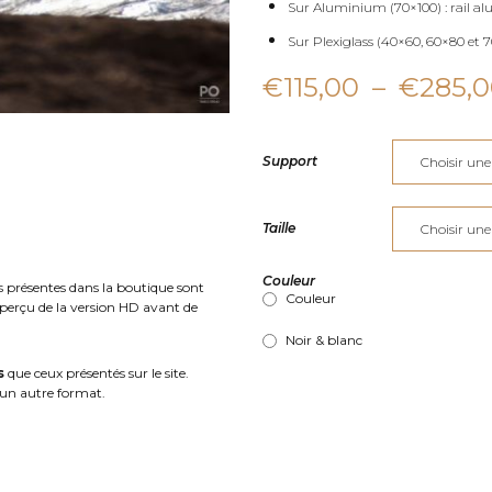
Sur Aluminium (70×100) : rail al
Sur Plexiglass (40×60, 60×80 et 70
€
115,00
–
€
285,
Support
Taille
Couleur
s présentes dans la boutique sont
Couleur
aperçu de la version HD avant de
Noir & blanc
s
que ceux présentés sur le site.
un autre format.