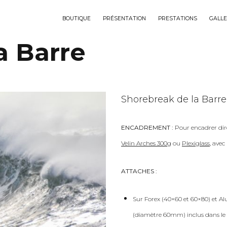
BOUTIQUE
PRÉSENTATION
PRESTATIONS
GALLE
a Barre
Shorebreak de la Barre
ENCADREMENT :
Pour encadrer dir
Velin Arches 300g
ou
Plexiglass
, ave
ATTACHES :
Sur Forex (40×60 et 60×80) et Al
(diamètre 60mm) inclus dans le 