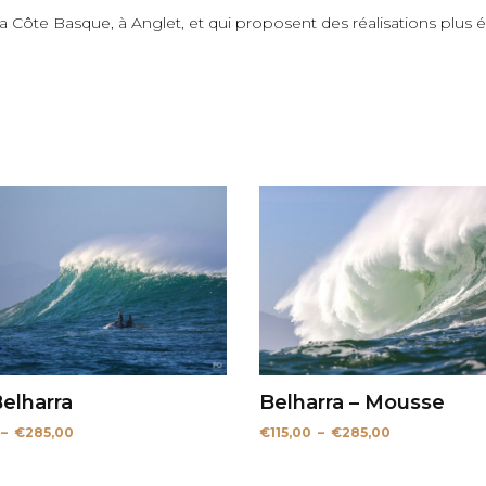
 la Côte Basque, à Anglet, et qui proposent des réalisations plus
Belharra
Belharra – Mousse
Plage
Plage
–
€
285,00
€
115,00
–
€
285,00
de
de
prix :
prix :
€115,00
€115,00