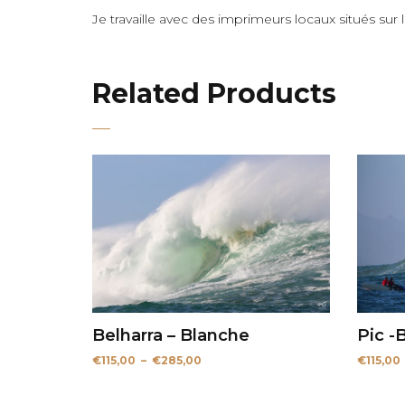
Je travaille avec des imprimeurs locaux situés sur
Related Products
Belharra – Blanche
Pic -
Plage
€
115,00
–
€
285,00
€
115,00
de
prix :
€115,00