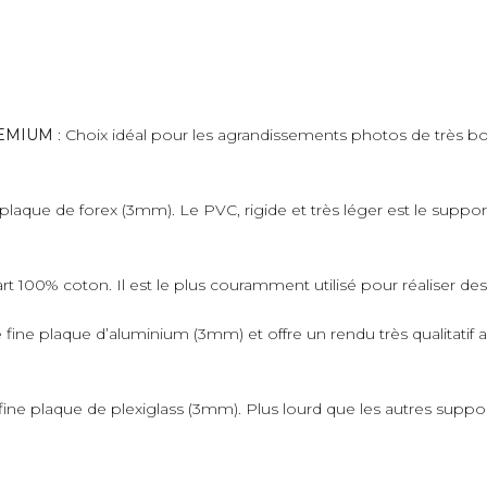
PREMIUM
: Choix idéal pour les agrandissements photos de très bo
plaque de forex (3mm). Le PVC, rigide et très léger est le suppo
art 100% coton. Il est le plus couramment utilisé pour réaliser de
fine plaque d’aluminium (3mm) et offre un rendu très qualitatif 
ne plaque de plexiglass (3mm). Plus lourd que les autres supports,