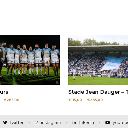
urs
Stade Jean Dauger – T
Plage
Plage
–
€
285,00
€
115,00
–
€
285,00
de
de
prix :
prix :
€115,00
€115,00
à
à
€285,00
€285,00
twitter
instagram
linkedin
youtub