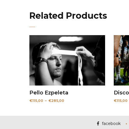
Related Products
Pello Ezpeleta
Disco
Plage
€
115,00
–
€
285,00
€
115,00
de
prix :
€115,00
à
€285,00
facebook