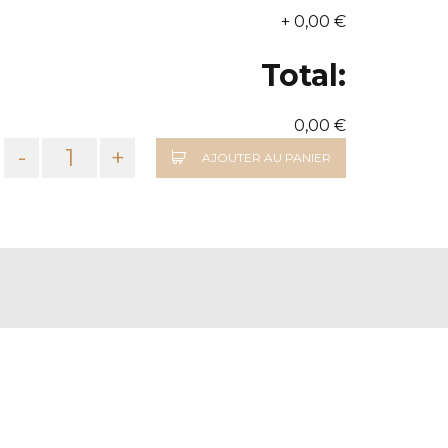
+
0,00 €
Total:
0,00 €
-
+
AJOUTER AU PANIER