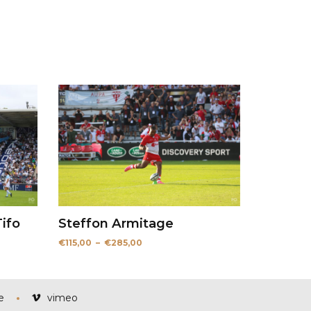
ifo
Steffon Armitage
Plage
€
115,00
–
€
285,00
de
prix :
€115,00
à
€285,00
e
vimeo