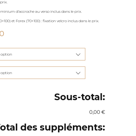
prix.
uminium d’accroche au verso inclus dans le prix.
×100) et Forex (70×100) : fixation velcro inclus dans le prix.
Plage
00
de
prix :
€115,00
à
€285,00
Sous-total:
0,00 €
otal des suppléments: