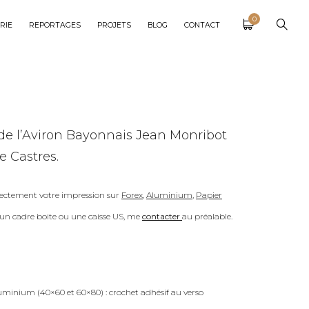
0
RIE
REPORTAGES
PROJETS
BLOG
CONTACT
e de l’Aviron Bayonnais Jean Monribot
e Castres.
ectement votre impression sur
Forex
,
Aluminium
,
Papier
c un cadre boite ou une caisse US, me
contacter
au préalable.
uminium (40×60 et 60×80) : crochet adhésif au verso