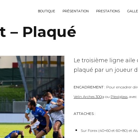
BOUTIQUE
PRÉSENTATION
PRESTATIONS
GALLE
t – Plaqué
Le troisième ligne ail
plaqué par un joueur d
ENCADREMENT :
Pour encadrer dir
Velin Arches 300g
ou
Plexiglass
, ave
ATTACHES :
Sur Forex (40×60 et 60×80) et Al