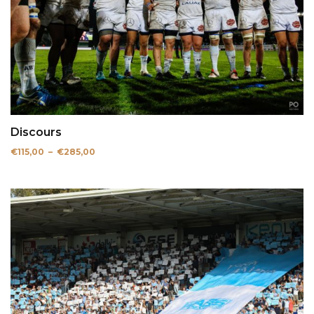
Discours
Plage
€
115,00
–
€
285,00
de
prix :
€115,00
à
€285,00