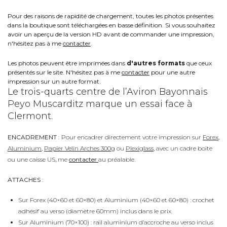
Pour des raisons de rapidité de chargement, toutes les photos présentes
dans la boutique sont téléchargées en basse définition. Si vous souhaitez
avoir un aperçu de la version HD avant de commander une impression,
n'hésitez pas à me
contacter
.
Les photos peuvent être imprimées dans
d'autres formats
que ceux
présentés sur le site. N'hésitez pas à me
contacter
pour une autre
impression sur un autre format.
Le trois-quarts centre de l’Aviron Bayonnais
Peyo Muscarditz marque un essai face à
Clermont.
ENCADREMENT :
Pour encadrer directement votre impression sur
Forex
,
Aluminium
,
Papier Velin Arches 300g
ou
Plexiglass
, avec un cadre boite
ou une caisse US, me
contacter
au préalable.
ATTACHES :
Sur Forex (40×60 et 60×80) et Aluminium (40×60 et 60×80) : crochet
adhésif au verso (diamètre 60mm) inclus dans le prix.
Sur Aluminium (70×100) : rail aluminium d’accroche au verso inclus