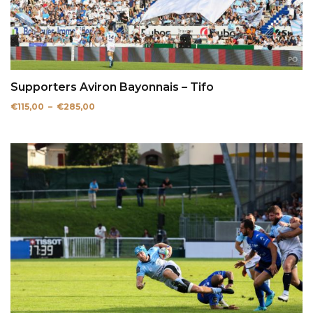
Supporters Aviron Bayonnais – Tifo
Plage
€
115,00
–
€
285,00
de
prix :
€115,00
à
€285,00