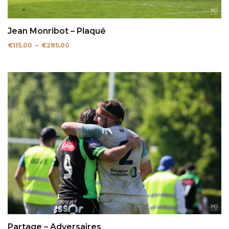
Jean Monribot – Plaqué
Plage
€
115,00
–
€
285,00
de
prix :
€115,00
à
€285,00
Partage – Adversaires