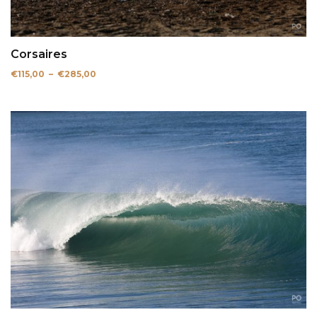
Corsaires
Plage
€
115,00
–
€
285,00
de
prix :
€115,00
à
€285,00