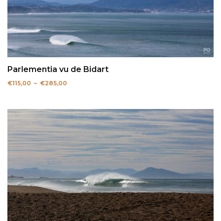
Parlementia vu de Bidart
Plage
€
115,00
–
€
285,00
de
prix :
€115,00
à
€285,00