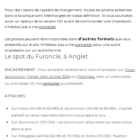
Pour des raisons de rapidité de chargement, toutes les photos présentes
dans la boutique sont téléchargées en basse définition. Si vous souhaitez
avoir un aperçu de la version HD avant de commander une impression,
n'hésitez pas à me
contacter
.
Les photos peuvent être imprimées dans
d'autres formats
que ceux
présentés sur le site. N'hésitez pas à me
contacter
pour une autre
impression sur un autre format.
Le spot du Furoncle, à Anglet.
ENCADREMENT :
Pour encadrer directement votre impression sur
Forex
,
Aluminium
,
Papier Velin Arches 300g
ou
Plexiglass
, avec un cadre boite
ou une caisse US, me
contacter
au préalable.
ATTACHES :
Sur Forex (40×60 et 60×80) et Aluminium (40×60 et 60×80) : crochet
adhésif au verso (diamètre 60mm) inclus dans le prix.
Sur Aluminium (70×100) : rail aluminium d’accroche au verso inclus
dans le prix.
Sur Plexiglass (40×60, 60×80 et 70×100) et Forex (70×100) : fixation