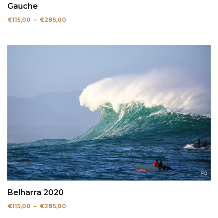
Gauche
Plage
€
115,00
–
€
285,00
de
prix :
€115,00
à
€285,00
Belharra 2020
Plage
€
115,00
–
€
285,00
de