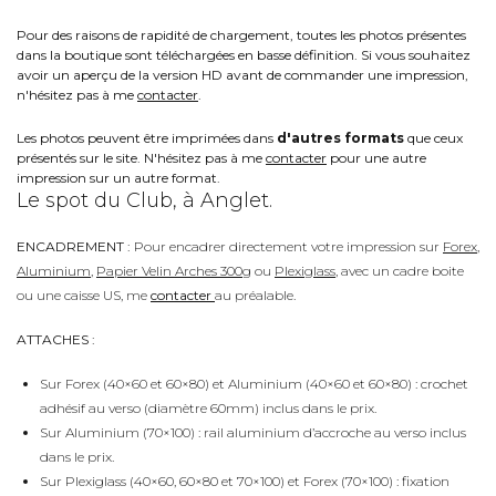
Pour des raisons de rapidité de chargement, toutes les photos présentes
dans la boutique sont téléchargées en basse définition. Si vous souhaitez
avoir un aperçu de la version HD avant de commander une impression,
n'hésitez pas à me
contacter
.
Les photos peuvent être imprimées dans
d'autres formats
que ceux
présentés sur le site. N'hésitez pas à me
contacter
pour une autre
impression sur un autre format.
Le spot du Club, à Anglet.
ENCADREMENT :
Pour encadrer directement votre impression sur
Forex
,
Aluminium
,
Papier Velin Arches 300g
ou
Plexiglass
, avec un cadre boite
ou une caisse US, me
contacter
au préalable.
ATTACHES :
Sur Forex (40×60 et 60×80) et Aluminium (40×60 et 60×80) : crochet
adhésif au verso (diamètre 60mm) inclus dans le prix.
Sur Aluminium (70×100) : rail aluminium d’accroche au verso inclus
dans le prix.
Sur Plexiglass (40×60, 60×80 et 70×100) et Forex (70×100) : fixation