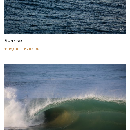
Sunrise
Plage
€
115,00
–
€
285,00
de
prix :
€115,00
à
€285,00