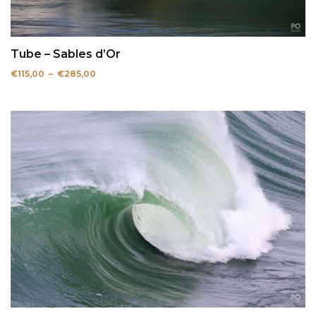
Tube – Sables d’Or
Plage
€
115,00
–
€
285,00
de
prix :
€115,00
à
€285,00