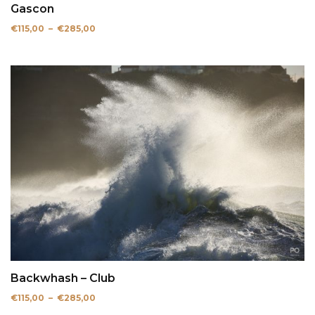
Gascon
Plage
€
115,00
–
€
285,00
de
prix :
€115,00
à
€285,00
Backwhash – Club
Plage
€
115,00
–
€
285,00
de