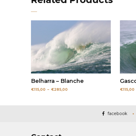
Belharra – Blanche
Gasc
Plage
€
115,00
–
€
285,00
€
115,00
de
prix :
€115,00
à
€285,00
facebook