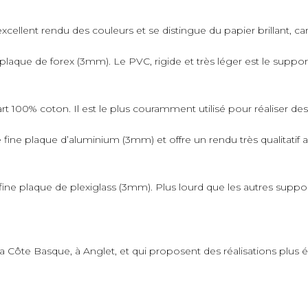
xcellent rendu des couleurs et se distingue du papier brillant, car 
plaque de forex (3mm). Le PVC, rigide et très léger est le suppo
art 100% coton. Il est le plus couramment utilisé pour réaliser de
fine plaque d’aluminium (3mm) et offre un rendu très qualitatif 
ne plaque de plexiglass (3mm). Plus lourd que les autres supports,
 la Côte Basque, à Anglet, et qui proposent des réalisations plus