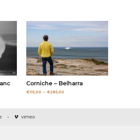
lanc
Corniche – Belharra
Plage
€
115,00
–
€
285,00
de
prix :
€115,00
à
€285,00
e
vimeo