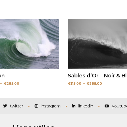
on
Sables d’Or – Noir & B
Plage
Plage
–
€
285,00
€
115,00
–
€
285,00
de
de
prix :
prix :
€115,00
€115,00
à
à
€285,00
€285,00
twitter
instagram
linkedin
youtub