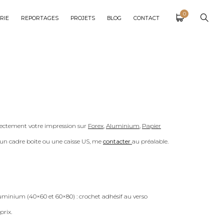
0
RIE
REPORTAGES
PROJETS
BLOG
CONTACT
ectement votre impression sur
Forex
,
Aluminium
,
Papier
c un cadre boite ou une caisse US, me
contacter
au préalable.
uminium (40×60 et 60×80) : crochet adhésif au verso
prix.