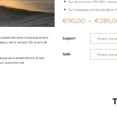
Sur Aluminium (70×100) : rail al
Sur Plexiglass (40×60, 60×80 et 70
€
90,00
–
€
285,0
s présentes dans la boutique sont
Support
aperçu de la version HD avant de
Taille
s
que ceux présentés sur le site.
un autre format.
T