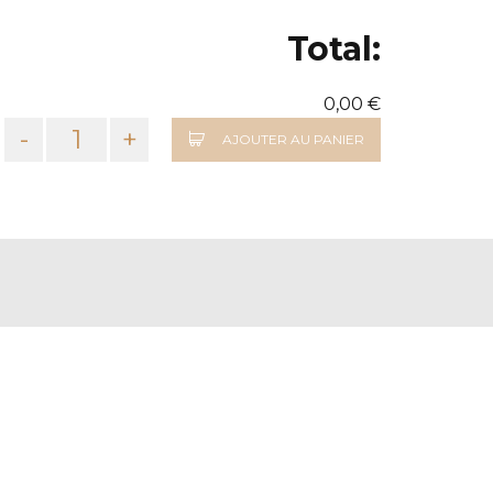
Total:
0,00 €
-
+
AJOUTER AU PANIER