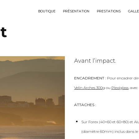
BOUTIQUE
PRÉSENTATION
PRESTATIONS
GALLE
t
Avant l’impact.
ENCADREMENT :
Pour encadrer dir
Velin Arches 300g
ou
Plexiglass
, ave
ATTACHES :
Sur Forex (40×60 et 60×80) et Al
(diamètre 60mm) inclus dans le 