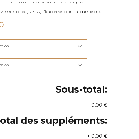
uminium d’accroche au verso inclus dans le prix.
×100) et Forex (70×100) : fixation velcro inclus dans le prix.
Plage
0
de
prix :
€90,00
à
€285,00
Sous-total:
0,00 €
otal des suppléments:
+
0,00 €