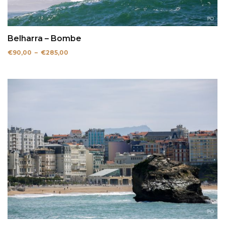
Belharra – Bombe
Plage
€
90,00
–
€
285,00
de
prix :
€90,00
à
€285,00