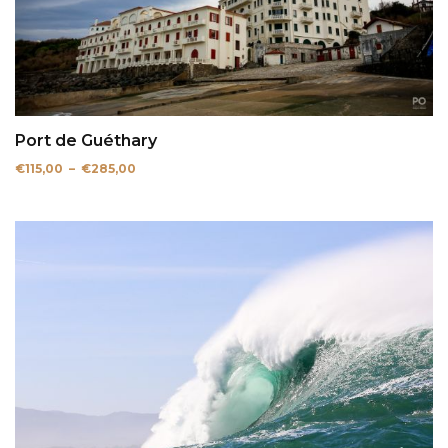
Port de Guéthary
Plage
€
115,00
–
€
285,00
de
prix :
€115,00
à
€285,00