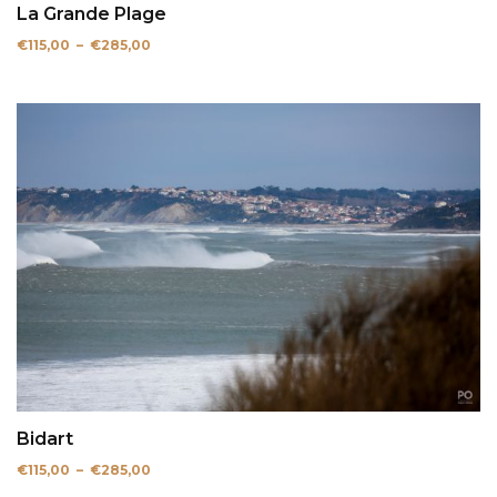
La Grande Plage
Plage
€
115,00
–
€
285,00
de
prix :
€115,00
à
€285,00
Bidart
Plage
€
115,00
–
€
285,00
de