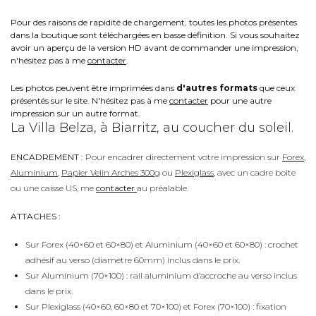
Pour des raisons de rapidité de chargement, toutes les photos présentes
dans la boutique sont téléchargées en basse définition. Si vous souhaitez
avoir un aperçu de la version HD avant de commander une impression,
n'hésitez pas à me
contacter
.
Les photos peuvent être imprimées dans
d'autres formats
que ceux
présentés sur le site. N'hésitez pas à me
contacter
pour une autre
impression sur un autre format.
La Villa Belza, à Biarritz, au coucher du soleil.
ENCADREMENT :
Pour encadrer directement votre impression sur
Forex
,
Aluminium
,
Papier Velin Arches 300g
ou
Plexiglass
, avec un cadre boite
ou une caisse US, me
contacter
au préalable.
ATTACHES :
Sur Forex (40×60 et 60×80) et Aluminium (40×60 et 60×80) : crochet
adhésif au verso (diamètre 60mm) inclus dans le prix.
Sur Aluminium (70×100) : rail aluminium d’accroche au verso inclus
dans le prix.
Sur Plexiglass (40×60, 60×80 et 70×100) et Forex (70×100) : fixation