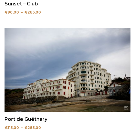
Sunset – Club
Plage
€
90,00
–
€
285,00
de
prix :
€90,00
à
€285,00
Port de Guéthary
Plage
€
115,00
–
€
285,00
de