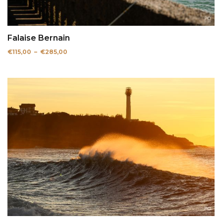
Falaise Bernain
Plage
€
115,00
–
€
285,00
de
prix :
€115,00
à
€285,00