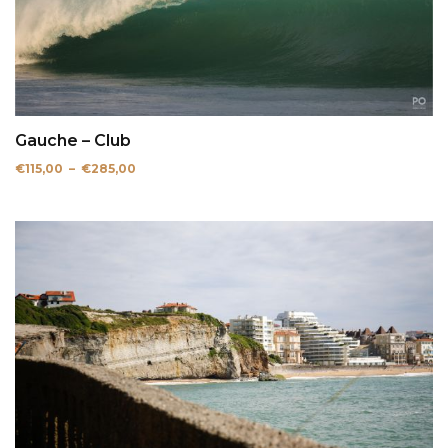
Gauche – Club
Plage
€
115,00
–
€
285,00
de
prix :
€115,00
à
€285,00