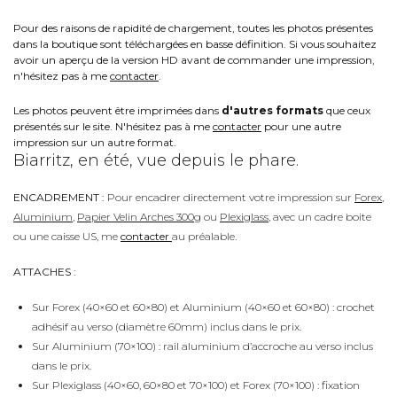
Pour des raisons de rapidité de chargement, toutes les photos présentes
dans la boutique sont téléchargées en basse définition. Si vous souhaitez
avoir un aperçu de la version HD avant de commander une impression,
n'hésitez pas à me
contacter
.
Les photos peuvent être imprimées dans
d'autres formats
que ceux
présentés sur le site. N'hésitez pas à me
contacter
pour une autre
impression sur un autre format.
Biarritz, en été, vue depuis le phare.
ENCADREMENT :
Pour encadrer directement votre impression sur
Forex
,
Aluminium
,
Papier Velin Arches 300g
ou
Plexiglass
, avec un cadre boite
ou une caisse US, me
contacter
au préalable.
ATTACHES :
Sur Forex (40×60 et 60×80) et Aluminium (40×60 et 60×80) : crochet
adhésif au verso (diamètre 60mm) inclus dans le prix.
Sur Aluminium (70×100) : rail aluminium d’accroche au verso inclus
dans le prix.
Sur Plexiglass (40×60, 60×80 et 70×100) et Forex (70×100) : fixation