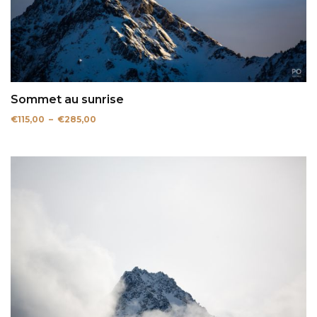
Sommet au sunrise
Plage
€
115,00
–
€
285,00
de
prix :
€115,00
à
€285,00