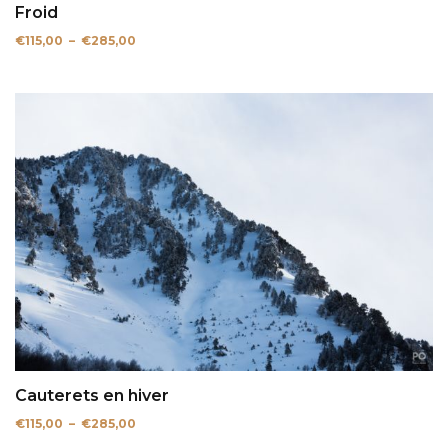
Froid
Plage
€
115,00
–
€
285,00
de
prix :
€115,00
à
€285,00
Cauterets en hiver
Plage
€
115,00
–
€
285,00
de