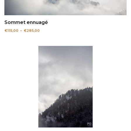
Sommet ennuagé
Plage
€
115,00
–
€
285,00
de
prix :
€115,00
à
€285,00