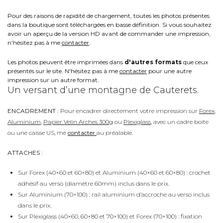
Pour des raisons de rapidité de chargement, toutes les photos présentes
dans la boutique sont téléchargées en basse définition. Si vous souhaitez
avoir un aperçu de la version HD avant de commander une impression,
n'hésitez pas à me
contacter
.
Les photos peuvent être imprimées dans
d'autres formats
que ceux
présentés sur le site. N'hésitez pas à me
contacter
pour une autre
impression sur un autre format.
Un versant d’une montagne de Cauterets.
ENCADREMENT :
Pour encadrer directement votre impression sur
Forex
,
Aluminium
,
Papier Velin Arches 300g
ou
Plexiglass
, avec un cadre boite
ou une caisse US, me
contacter
au préalable.
ATTACHES :
Sur Forex (40×60 et 60×80) et Aluminium (40×60 et 60×80) : crochet
adhésif au verso (diamètre 60mm) inclus dans le prix.
Sur Aluminium (70×100) : rail aluminium d’accroche au verso inclus
dans le prix.
Sur Plexiglass (40×60, 60×80 et 70×100) et Forex (70×100) : fixation