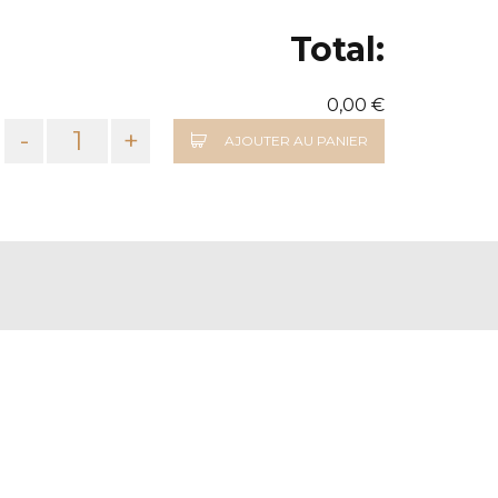
Total:
0,00 €
-
+
AJOUTER AU PANIER