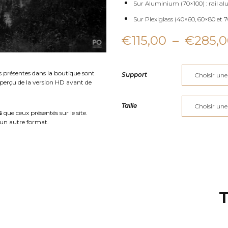
Sur Aluminium (70×100) : rail al
Sur Plexiglass (40×60, 60×80 et 70
€
115,00
–
€
285,
s présentes dans la boutique sont
Support
aperçu de la version HD avant de
Taille
s
que ceux présentés sur le site.
un autre format.
T