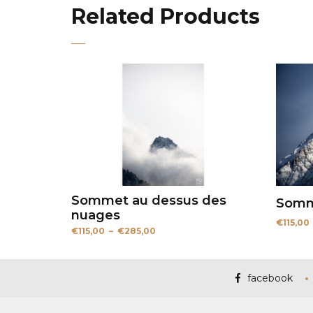
Related Products
Sommet au dessus des
Som
nuages
€
115,00
Plage
€
115,00
–
€
285,00
de
prix :
€115,00
à
facebook
€285,00