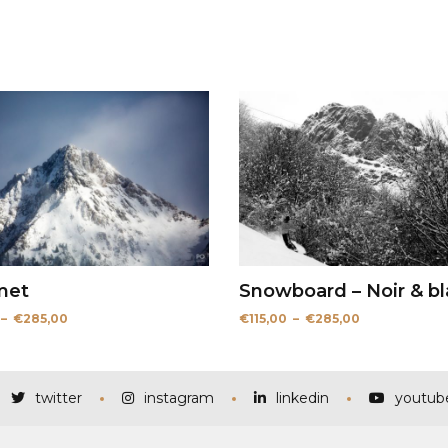
met
Snowboard – Noir & b
Plage
Plage
–
€
285,00
€
115,00
–
€
285,00
de
de
prix :
prix :
€115,00
€115,00
à
à
€285,00
€285,00
twitter
instagram
linkedin
youtub