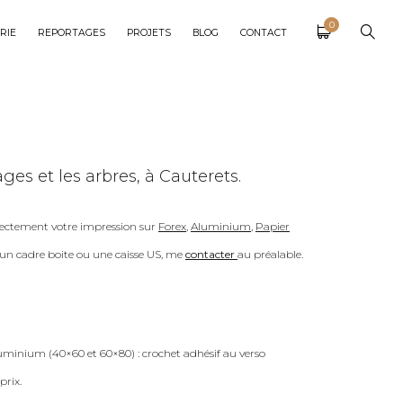
0
RIE
REPORTAGES
PROJETS
BLOG
CONTACT
ges et les arbres, à Cauterets.
ectement votre impression sur
Forex
,
Aluminium
,
Papier
c un cadre boite ou une caisse US, me
contacter
au préalable.
uminium (40×60 et 60×80) : crochet adhésif au verso
prix.