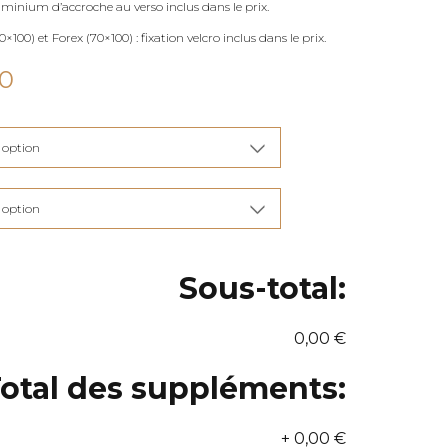
uminium d’accroche au verso inclus dans le prix.
×100) et Forex (70×100) : fixation velcro inclus dans le prix.
Plage
00
de
prix :
€115,00
à
€285,00
Sous-total:
0,00 €
otal des suppléments:
+
0,00 €