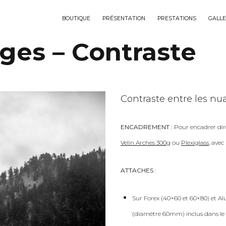
BOUTIQUE
PRÉSENTATION
PRESTATIONS
GALLE
ges – Contraste
Contraste entre les nua
ENCADREMENT :
Pour encadrer dir
Velin Arches 300g
ou
Plexiglass
, ave
ATTACHES :
Sur Forex (40×60 et 60×80) et Al
(diamètre 60mm) inclus dans le 