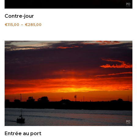
Contre-jour
Plage
€
115,00
–
€
285,00
de
prix :
€115,00
à
€285,00
Entrée au port