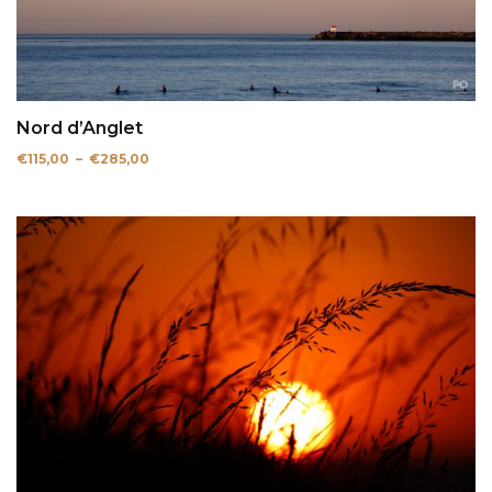
Nord d’Anglet
Plage
€
115,00
–
€
285,00
de
prix :
€115,00
à
€285,00