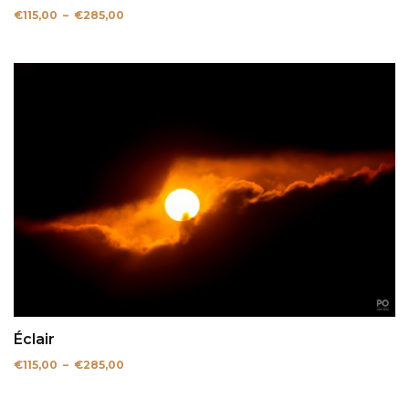
Plage
€
115,00
–
€
285,00
de
prix :
€115,00
à
€285,00
Éclair
Plage
€
115,00
–
€
285,00
de
prix :
€115,00