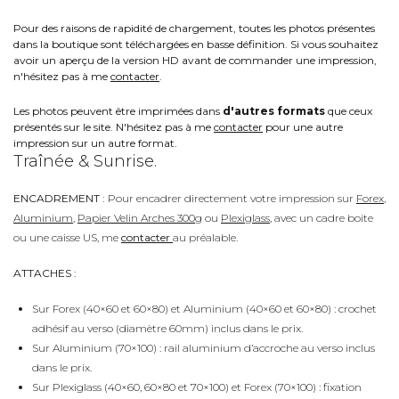
Pour des raisons de rapidité de chargement, toutes les photos présentes
dans la boutique sont téléchargées en basse définition. Si vous souhaitez
avoir un aperçu de la version HD avant de commander une impression,
n'hésitez pas à me
contacter
.
Les photos peuvent être imprimées dans
d'autres formats
que ceux
présentés sur le site. N'hésitez pas à me
contacter
pour une autre
impression sur un autre format.
Traînée & Sunrise.
ENCADREMENT :
Pour encadrer directement votre impression sur
Forex
,
Aluminium
,
Papier Velin Arches 300g
ou
Plexiglass
, avec un cadre boite
ou une caisse US, me
contacter
au préalable.
ATTACHES :
Sur Forex (40×60 et 60×80) et Aluminium (40×60 et 60×80) : crochet
adhésif au verso (diamètre 60mm) inclus dans le prix.
Sur Aluminium (70×100) : rail aluminium d’accroche au verso inclus
dans le prix.
Sur Plexiglass (40×60, 60×80 et 70×100) et Forex (70×100) : fixation