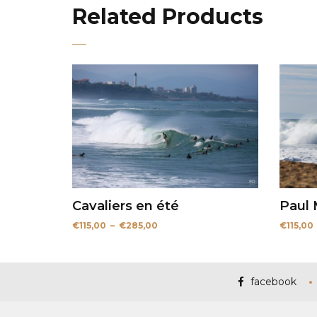
Related Products
Cavaliers en été
Paul
Plage
€
115,00
–
€
285,00
€
115,00
de
prix :
€115,00
à
€285,00
facebook