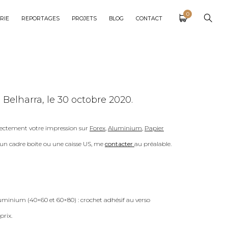
0
RIE
REPORTAGES
PROJETS
BLOG
CONTACT
 Belharra, le 30 octobre 2020.
ectement votre impression sur
Forex
,
Aluminium
,
Papier
c un cadre boite ou une caisse US, me
contacter
au préalable.
uminium (40×60 et 60×80) : crochet adhésif au verso
prix.