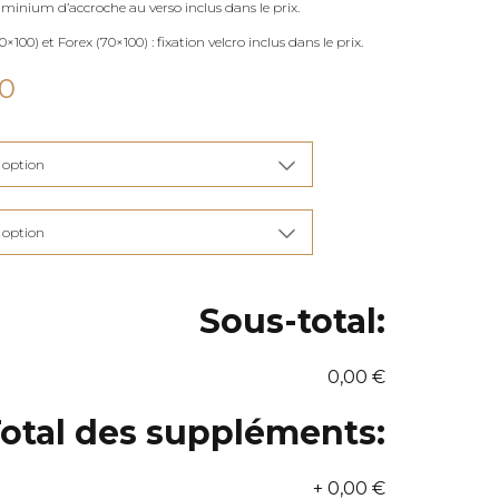
uminium d’accroche au verso inclus dans le prix.
×100) et Forex (70×100) : fixation velcro inclus dans le prix.
Plage
00
de
prix :
€115,00
à
€285,00
Sous-total:
0,00 €
otal des suppléments:
+
0,00 €