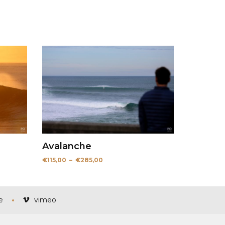
Avalanche
Plage
€
115,00
–
€
285,00
de
prix :
€115,00
à
€285,00
e
vimeo