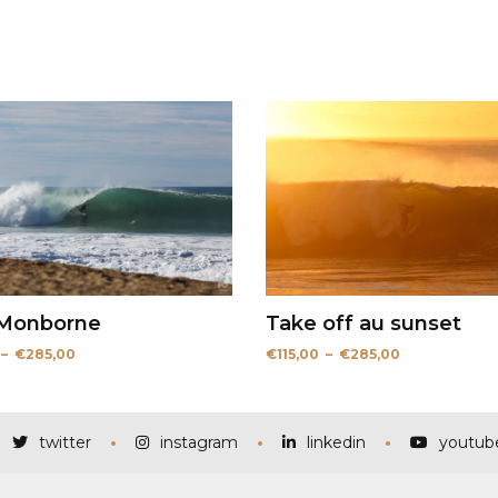
 Monborne
Take off au sunset
Plage
Plage
–
€
285,00
€
115,00
–
€
285,00
de
de
prix :
prix :
€115,00
€115,00
à
à
€285,00
€285,00
twitter
instagram
linkedin
youtub