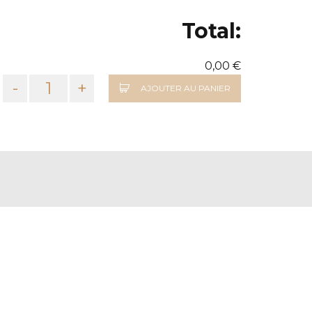
Total:
0,00 €
-
+
AJOUTER AU PANIER