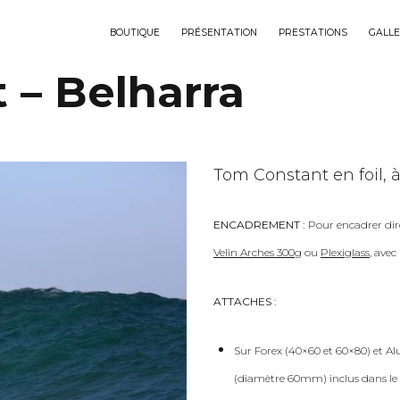
BOUTIQUE
PRÉSENTATION
PRESTATIONS
GALLE
 – Belharra
Tom Constant en foil, à
ENCADREMENT :
Pour encadrer dir
Velin Arches 300g
ou
Plexiglass
, ave
ATTACHES :
Sur Forex (40×60 et 60×80) et Al
(diamètre 60mm) inclus dans le 