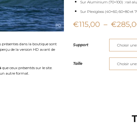
Sur Aluminium (70×100) : rail al
Sur Plexiglass (40×60, 60×80 et 70
€
115,00
–
€
285,
s présentes dans la boutique sont
Support
aperçu de la version HD avant de
Taille
s
que ceux présentés sur le site.
un autre format.
T