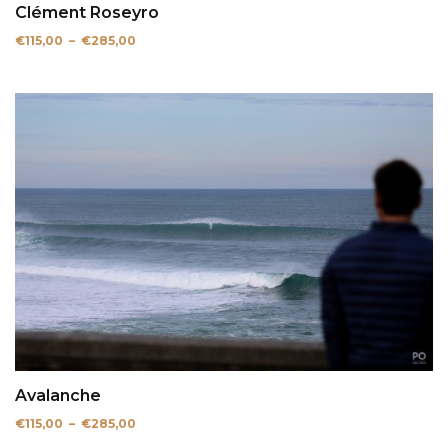
Clément Roseyro
Plage
€
115,00
–
€
285,00
de
prix :
€115,00
à
€285,00
Avalanche
Plage
€
115,00
–
€
285,00
de