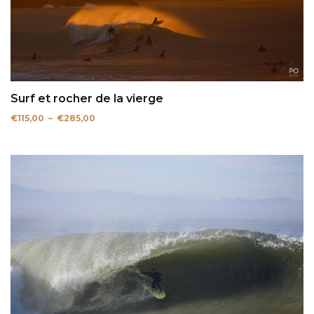
Surf et rocher de la vierge
Plage
€
115,00
–
€
285,00
de
prix :
€115,00
à
€285,00