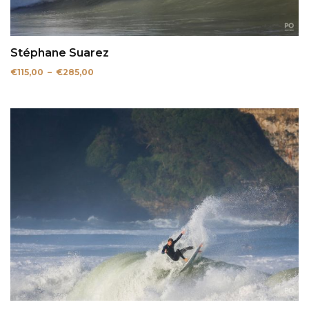
Stéphane Suarez
Plage
€
115,00
–
€
285,00
de
prix :
€115,00
à
€285,00