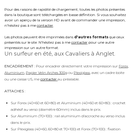
Pour des raisons de rapidité de chargement, toutes les photos présentes
dans la boutique sont téléchargées en basse définition. Si vous souhaitez
avoir un aperçu de la version HD avant de commander une impression,
n'hésitez pas à me
contacter
.
Les photos peuvent être imprimées dans
d'autres formats
que ceux
présentés sur le site. N'hésitez pas à me
contacter
pour une autre
impression sur un autre format.
Un surfeur en été, aux Cavaliers à Anglet.
ENCADREMENT :
Pour encadrer directement votre impression sur
Forex
,
Aluminium
,
Papier Velin Arches 300g
ou
Plexiglass
, avec un cadre boite
ou une caisse US, me
contacter
au préalable.
ATTACHES :
Sur Forex (40×60 et 60×80) et Aluminium (40×60 et 60×80) : crochet
adhésif au verso (diamètre 60mm) inclus dans le prix.
Sur Aluminium (70×100) : rail aluminium d’accroche au verso inclus
dans le prix.
Sur Plexiglass (40×60, 60×80 et 70×100) et Forex (70×100) : fixation