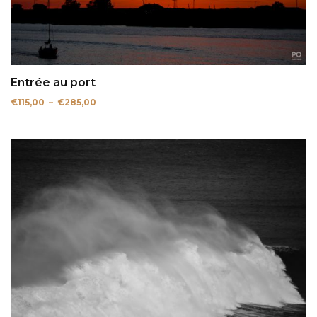
Entrée au port
Plage
€
115,00
–
€
285,00
de
prix :
€115,00
à
€285,00