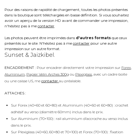
Pour des raisons de rapidité de chargement, toutes les photos présentes
dans la boutique sont téléchargées en basse définition. Si vous souhaitez
avoir un aperçu de la version HD avant de commander une impression,
n'hésitez pas à me
contacter
.
Les photos peuvent être imprimées dans
d'autres formats
que ceux
présentés sur le site. N'hésitez pas à me
contacter
pour une autre
impression sur un autre format.
Sunset & Jaizkibel.
ENCADREMENT :
Pour encadrer directement votre impression sur
Forex
,
Aluminium
,
Papier Velin Arches 300g
ou
Plexiglass
, avec un cadre boite
ou une caisse US, me
contacter
au préalable.
ATTACHES :
Sur Forex (40×60 et 60×80) et Aluminium (40×60 et 60×80) : crochet
adhésif au verso (diamètre 60mm) inclus dans le prix.
Sur Aluminium (70×100) : rail aluminium d’accroche au verso inclus
dans le prix.
Sur Plexiglass (40×60, 60×80 et 70×100) et Forex (70×100) : fixation