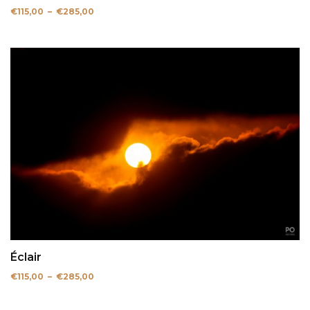
Plage
€
115,00
–
€
285,00
de
prix :
€115,00
à
€285,00
Éclair
Plage
€
115,00
–
€
285,00
de
prix :
€115,00