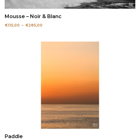
Mousse – Noir & Blanc
Plage
€
115,00
–
€
285,00
de
prix :
€115,00
à
€285,00
Paddle