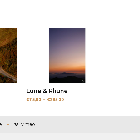
Lune & Rhune
Plage
€
115,00
–
€
285,00
de
prix :
€115,00
à
€285,00
e
vimeo