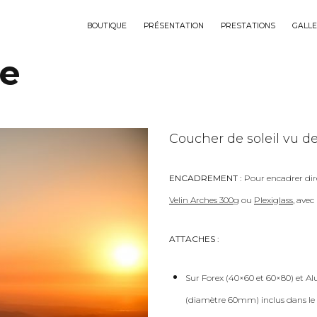
BOUTIQUE
PRÉSENTATION
PRESTATIONS
GALLE
ue
Coucher de soleil vu d
ENCADREMENT :
Pour encadrer dir
Velin Arches 300g
ou
Plexiglass
, ave
ATTACHES :
Sur Forex (40×60 et 60×80) et Al
(diamètre 60mm) inclus dans le 