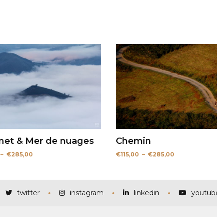
et & Mer de nuages
Chemin
Plage
Plage
–
€
285,00
€
115,00
–
€
285,00
de
de
prix :
prix :
€115,00
€115,00
à
à
€285,00
€285,00
twitter
instagram
linkedin
youtub