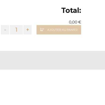
Total:
0,00 €
-
+
AJOUTER AU PANIER