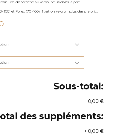
uminium d’accroche au verso inclus dans le prix.
×100) et Forex (70×100) : fixation velcro inclus dans le prix.
Plage
0
de
prix :
€90,00
à
€285,00
Sous-total:
0,00 €
otal des suppléments:
+
0,00 €