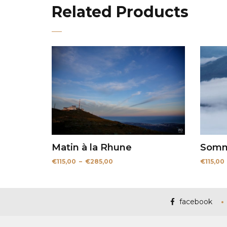
Related Products
Matin à la Rhune
Somm
Plage
€
115,00
–
€
285,00
€
115,00
de
prix :
€115,00
à
€285,00
facebook