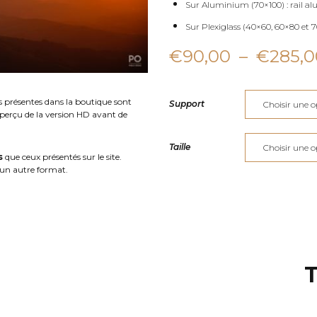
Sur Aluminium (70×100) : rail al
Sur Plexiglass (40×60, 60×80 et 70
€
90,00
–
€
285,0
s présentes dans la boutique sont
Support
aperçu de la version HD avant de
Taille
s
que ceux présentés sur le site.
un autre format.
T