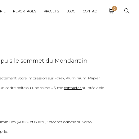
0
RIE
REPORTAGES
PROJETS
BLOG
CONTACT
epuis le sommet du Mondarrain.
ectement votre impression sur
Forex
,
Aluminium
,
Papier
c un cadre boite ou une caisse US, me
contacter
au préalable.
uminium (40×60 et 60×80) : crochet adhésif au verso
prix.