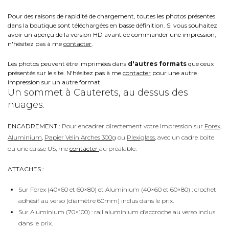
Pour des raisons de rapidité de chargement, toutes les photos présentes
dans la boutique sont téléchargées en basse définition. Si vous souhaitez
avoir un aperçu de la version HD avant de commander une impression,
n'hésitez pas à me
contacter
.
Les photos peuvent être imprimées dans
d'autres formats
que ceux
présentés sur le site. N'hésitez pas à me
contacter
pour une autre
impression sur un autre format.
Un sommet à Cauterets, au dessus des
nuages.
ENCADREMENT :
Pour encadrer directement votre impression sur
Forex
,
Aluminium
,
Papier Velin Arches 300g
ou
Plexiglass
, avec un cadre boite
ou une caisse US, me
contacter
au préalable.
ATTACHES :
Sur Forex (40×60 et 60×80) et Aluminium (40×60 et 60×80) : crochet
adhésif au verso (diamètre 60mm) inclus dans le prix.
Sur Aluminium (70×100) : rail aluminium d’accroche au verso inclus
dans le prix.