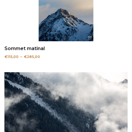
Sommet matinal
Plage
€
115,00
–
€
285,00
de
prix :
€115,00
à
€285,00