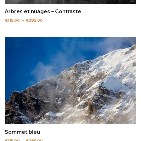
Arbres et nuages – Contraste
Plage
€
115,00
–
€
285,00
de
prix :
€115,00
à
€285,00
Sommet bleu
Plage
€
115,00
–
€
285,00