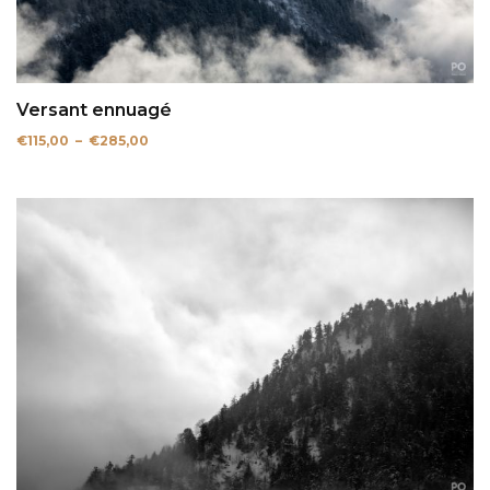
Versant ennuagé
Plage
€
115,00
–
€
285,00
de
prix :
€115,00
à
€285,00