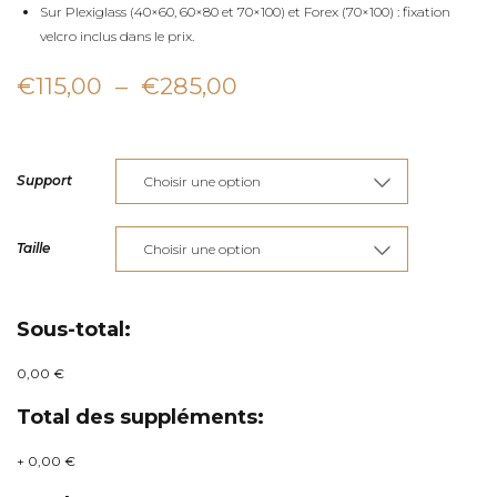
Sur Plexiglass (40×60, 60×80 et 70×100) et Forex (70×100) : fixation
velcro inclus dans le prix.
Plage
€
115,00
–
€
285,00
de
prix :
Support
€115,00
à
Taille
€285,00
Sous-total:
0,00 €
Total des suppléments:
+
0,00 €