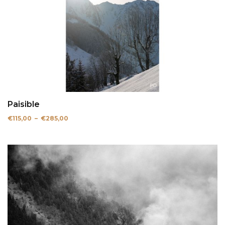
Paisible
Plage
€
115,00
–
€
285,00
de
prix :
€115,00
à
€285,00