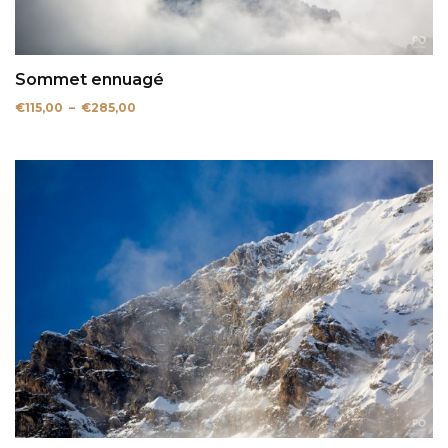
Sommet ennuagé
Plage
€
115,00
–
€
285,00
de
prix :
€115,00
à
€285,00