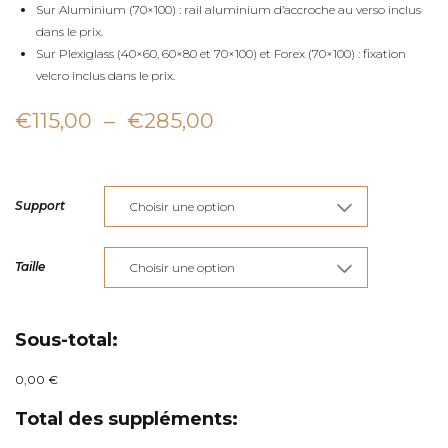
Sur Aluminium (70×100) : rail aluminium d’accroche au verso inclus
dans le prix.
Sur Plexiglass (40×60, 60×80 et 70×100) et Forex (70×100) : fixation
velcro inclus dans le prix.
Plage
€
115,00
–
€
285,00
de
prix :
Support
€115,00
à
Taille
€285,00
Sous-total:
0,00 €
Total des suppléments: