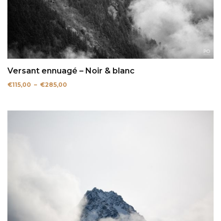
Versant ennuagé – Noir & blanc
Plage
€
115,00
–
€
285,00
de
prix :
€115,00
à
€285,00