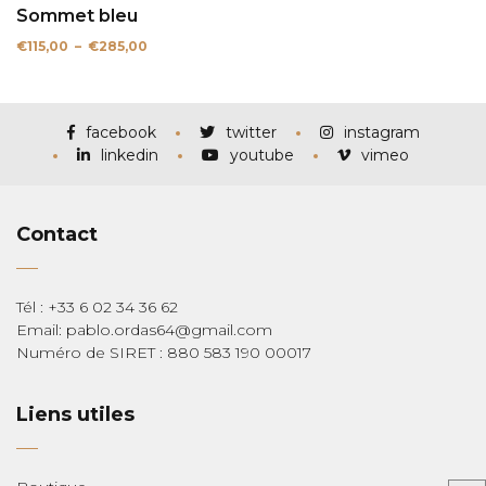
Sommet bleu
Plage
€
115,00
–
€
285,00
de
prix :
€115,00
à
€285,00
facebook
twitter
instagram
linkedin
youtube
vimeo
Contact
Tél : +33 6 02 34 36 62
Email: pablo.ordas64@gmail.com
Numéro de SIRET : 880 583 190 00017
Liens utiles