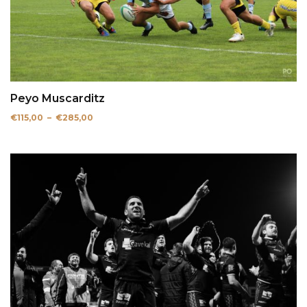
Peyo Muscarditz
Plage
€
115,00
–
€
285,00
de
prix :
€115,00
à
€285,00