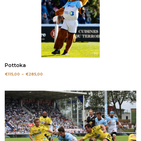
Pottoka
Plage
€
115,00
–
€
285,00
de
prix :
€115,00
à
€285,00