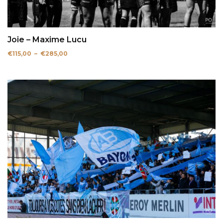
Joie – Maxime Lucu
Plage
€
115,00
–
€
285,00
de
prix :
€115,00
à
€285,00