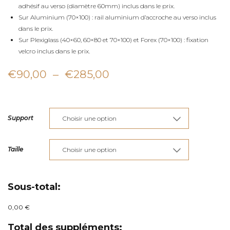
adhésif au verso (diamètre 60mm) inclus dans le prix.
Sur Aluminium (70×100) : rail aluminium d’accroche au verso inclus
dans le prix.
Sur Plexiglass (40×60, 60×80 et 70×100) et Forex (70×100) : fixation
velcro inclus dans le prix.
Plage
€
90,00
–
€
285,00
de
prix :
Support
€90,00
à
Taille
€285,00
Sous-total:
0,00 €
Total des suppléments: