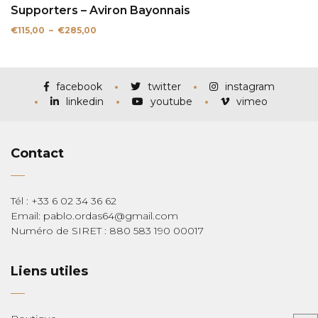
Supporters – Aviron Bayonnais
Plage
€
115,00
–
€
285,00
de
prix :
€115,00
à
€285,00
facebook
twitter
instagram
linkedin
youtube
vimeo
Contact
Tél : +33 6 02 34 36 62
Email: pablo.ordas64@gmail.com
Numéro de SIRET : 880 583 190 00017
Liens utiles