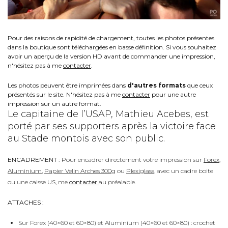
Pour des raisons de rapidité de chargement, toutes les photos présentes
dans la boutique sont téléchargées en basse définition. Si vous souhaitez
avoir un aperçu de la version HD avant de commander une impression,
n'hésitez pas à me
contacter
.
Les photos peuvent être imprimées dans
d'autres formats
que ceux
présentés sur le site. N'hésitez pas à me
contacter
pour une autre
impression sur un autre format.
Le capitaine de l’USAP, Mathieu Acebes, est
porté par ses supporters après la victoire face
au Stade montois avec son public.
ENCADREMENT :
Pour encadrer directement votre impression sur
Forex
,
Aluminium
,
Papier Velin Arches 300g
ou
Plexiglass
, avec un cadre boite
ou une caisse US, me
contacter
au préalable.
ATTACHES :
Sur Forex (40×60 et 60×80) et Aluminium (40×60 et 60×80) : crochet