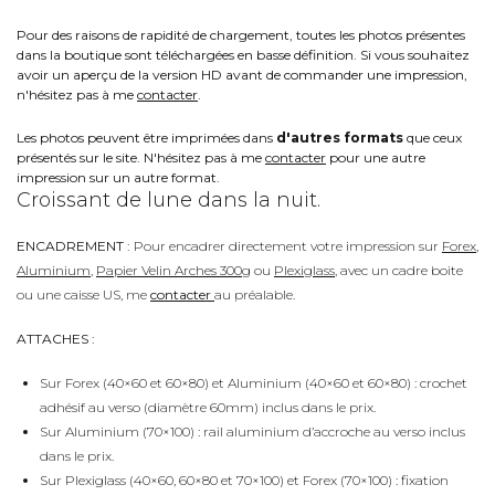
Pour des raisons de rapidité de chargement, toutes les photos présentes
dans la boutique sont téléchargées en basse définition. Si vous souhaitez
avoir un aperçu de la version HD avant de commander une impression,
n'hésitez pas à me
contacter
.
Les photos peuvent être imprimées dans
d'autres formats
que ceux
présentés sur le site. N'hésitez pas à me
contacter
pour une autre
impression sur un autre format.
Croissant de lune dans la nuit.
ENCADREMENT :
Pour encadrer directement votre impression sur
Forex
,
Aluminium
,
Papier Velin Arches 300g
ou
Plexiglass
, avec un cadre boite
ou une caisse US, me
contacter
au préalable.
ATTACHES :
Sur Forex (40×60 et 60×80) et Aluminium (40×60 et 60×80) : crochet
adhésif au verso (diamètre 60mm) inclus dans le prix.
Sur Aluminium (70×100) : rail aluminium d’accroche au verso inclus
dans le prix.
Sur Plexiglass (40×60, 60×80 et 70×100) et Forex (70×100) : fixation