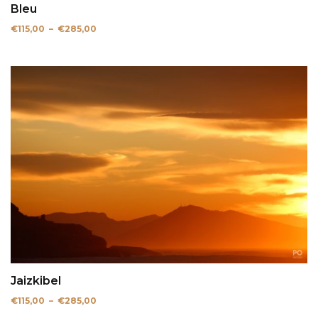
Bleu
Plage
€
115,00
–
€
285,00
de
prix :
€115,00
à
€285,00
Jaizkibel
Plage
€
115,00
–
€
285,00
de