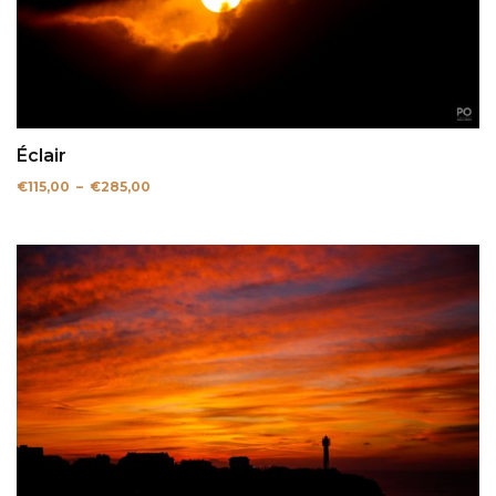
Éclair
Plage
€
115,00
–
€
285,00
de
prix :
€115,00
à
€285,00