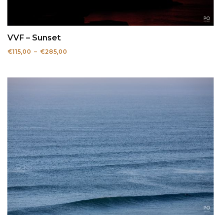
VVF – Sunset
Plage
€
115,00
–
€
285,00
de
prix :
€115,00
à
€285,00