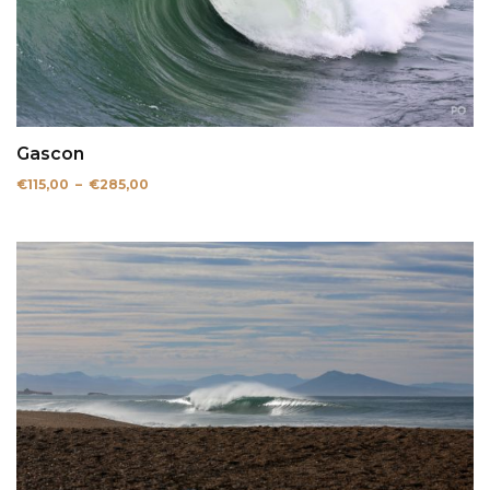
Gascon
Plage
€
115,00
–
€
285,00
de
prix :
€115,00
à
€285,00