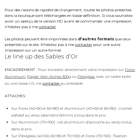
Pour des raisons de rapidité de chargement, toutes les photos présentes
dans la boutique sont téléchargées en basse définition. Si vous souhaitez
avoir un aperçu de la version HD avant de commander une impression,
n'hésitez pas à me
contacter
.
Les photos peuvent être imprimées dans
d'autres formats
que ceux
présentés sur le site. N'hésitez pas à me
contacter
pour une autre
impression sur un autre format.
Le line up des Sables d’Or.
ENCADREMENT :
Pour encadrer directement votre impression sur
Forex
,
Aluminium
,
Papier Velin Arches 300g
ou
Plexiglass
, avec un cadre boite
ou une caisse US, me
contacter
au préalable.
ATTACHES :
Sur Forex (40×60 et 60×80) et Aluminium (40×60 et 60×80) : crochet
adhésif au verso (diamètre 60mm) inclus dans le prix.
Sur Aluminium (70×100) : rail aluminium d’accroche au verso inclus
dans le prix.
Sur Plexiglass (40×60, 60×80 et 70×100) et Forex (70×100) : fixation