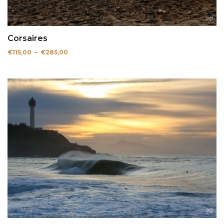
Corsaires
Plage
€
115,00
–
€
285,00
de
prix :
€115,00
à
€285,00