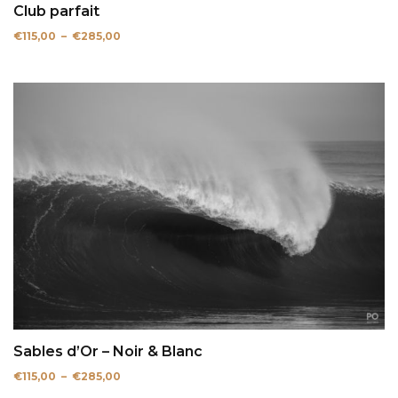
Club parfait
Plage
€
115,00
–
€
285,00
de
prix :
€115,00
à
€285,00
Sables d’Or – Noir & Blanc
Plage
€
115,00
–
€
285,00
de