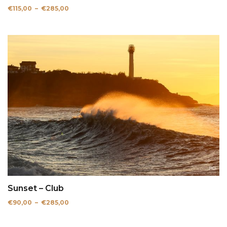
Plage
€
115,00
–
€
285,00
de
prix :
€115,00
à
€285,00
Sunset – Club
Plage
€
90,00
–
€
285,00
de
prix :
€90,00