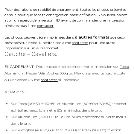
Pour des raisons de rapidité de chargement, toutes les photos présentes
dans la boutique sont téléchargées en basse définition. Si vous souhaitez
avoir un aperçu de la version HD avant de commander une impression,
n'hésitez pas à me
contacter
.
Les photos peuvent être imprimées dans
d'autres formats
que ceux
présentés sur le site. N'hésitez pas à me
contacter
pour une autre
impression sur un autre format.
Gauche – Cavaliers.
ENCADREMENT :
Pour encadrer directement votre impression sur
Forex
,
Aluminium
,
Papier Velin Arches 300g
ou
Plexiglass
, avec un cadre boite
ou une caisse US, me
contacter
au préalable.
ATTACHES :
Sur Forex (40×60 et 60×80) et Aluminium (40×60 et 60×80) : crochet
adhésif au verso (diamètre 60mm) inclus dans le prix.
Sur Aluminium (70×100) : rail aluminium d’accroche au verso inclus
dans le prix.
Sur Plexiglass (40×60, 60×80 et 70×100) et Forex (70×100) : fixation