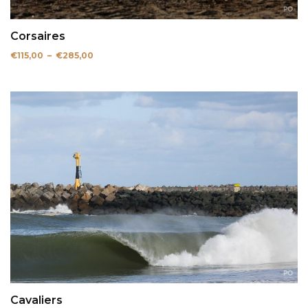
Corsaires
Plage
€
115,00
–
€
285,00
de
prix :
€115,00
à
€285,00
Cavaliers