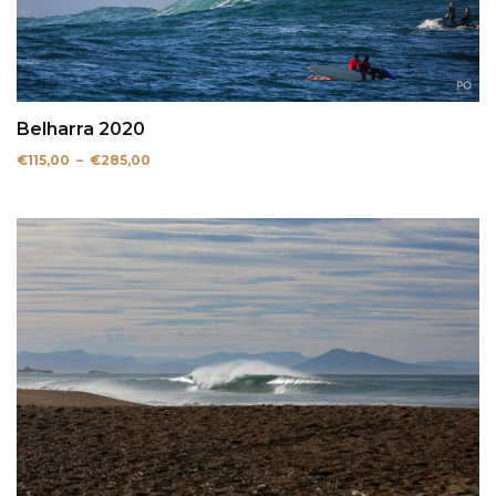
Belharra 2020
Plage
€
115,00
–
€
285,00
de
prix :
€115,00
à
€285,00