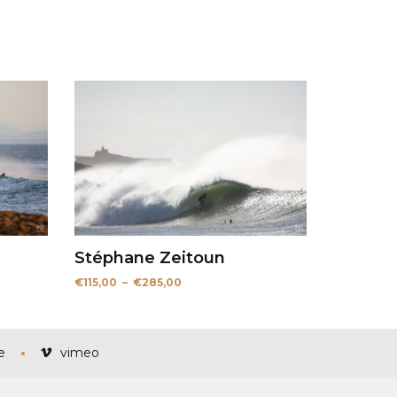
Stéphane Zeitoun
Plage
€
115,00
–
€
285,00
de
prix :
€115,00
à
€285,00
e
vimeo