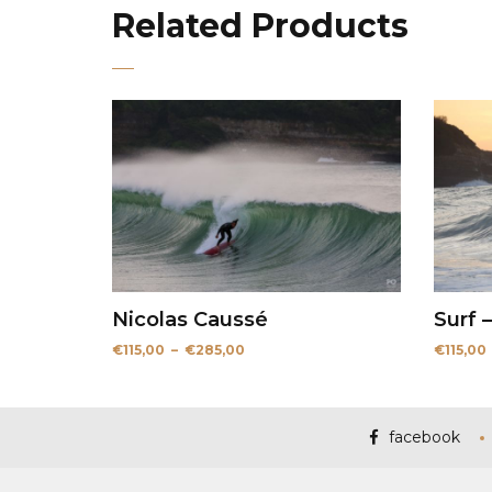
Related Products
Nicolas Caussé
Surf 
Plage
€
115,00
–
€
285,00
€
115,00
de
prix :
€115,00
à
€285,00
facebook