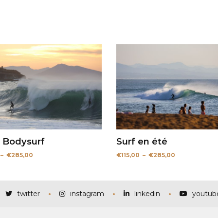
– Bodysurf
Surf en été
Plage
Plage
–
€
285,00
€
115,00
–
€
285,00
de
de
prix :
prix :
€115,00
€115,00
à
à
€285,00
€285,00
twitter
instagram
linkedin
youtub