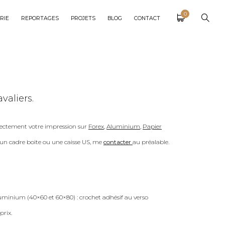
0
RIE
REPORTAGES
PROJETS
BLOG
CONTACT
valiers.
ectement votre impression sur
Forex
,
Aluminium
,
Papier
c un cadre boite ou une caisse US, me
contacter
au préalable.
uminium (40×60 et 60×80) : crochet adhésif au verso
prix.