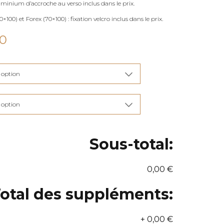
uminium d’accroche au verso inclus dans le prix.
×100) et Forex (70×100) : fixation velcro inclus dans le prix.
Plage
00
de
prix :
€115,00
à
€285,00
Sous-total:
0,00 €
otal des suppléments:
+
0,00 €