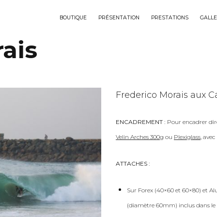
BOUTIQUE
PRÉSENTATION
PRESTATIONS
GALLE
ais
Frederico Morais aux Ca
ENCADREMENT :
Pour encadrer dir
Velin Arches 300g
ou
Plexiglass
, ave
ATTACHES :
Sur Forex (40×60 et 60×80) et Al
(diamètre 60mm) inclus dans le 