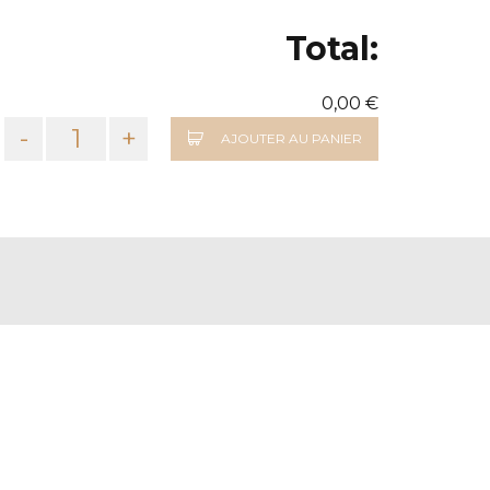
Total:
0,00 €
-
+
AJOUTER AU PANIER