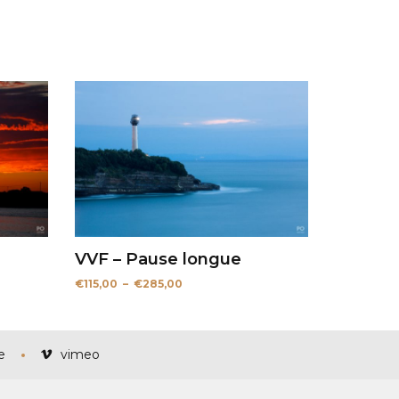
VVF – Pause longue
Plage
€
115,00
–
€
285,00
de
prix :
€115,00
à
€285,00
e
vimeo