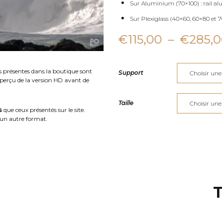
Sur Aluminium (70×100) : rail al
Sur Plexiglass (40×60, 60×80 et 70
€
115,00
–
€
285,
s présentes dans la boutique sont
Support
aperçu de la version HD avant de
Taille
s
que ceux présentés sur le site.
un autre format.
T