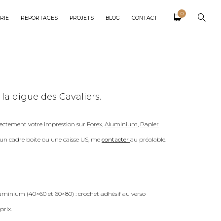
0
RIE
REPORTAGES
PROJETS
BLOG
CONTACT
la digue des Cavaliers.
ectement votre impression sur
Forex
,
Aluminium
,
Papier
c un cadre boite ou une caisse US, me
contacter
au préalable.
uminium (40×60 et 60×80) : crochet adhésif au verso
prix.