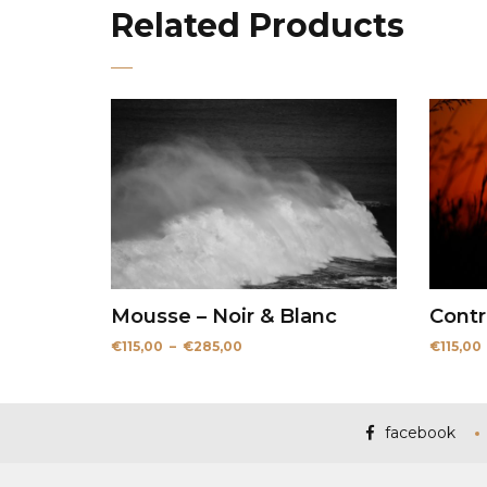
Related Products
Mousse – Noir & Blanc
Contr
Plage
€
115,00
–
€
285,00
€
115,00
de
prix :
€115,00
à
€285,00
facebook