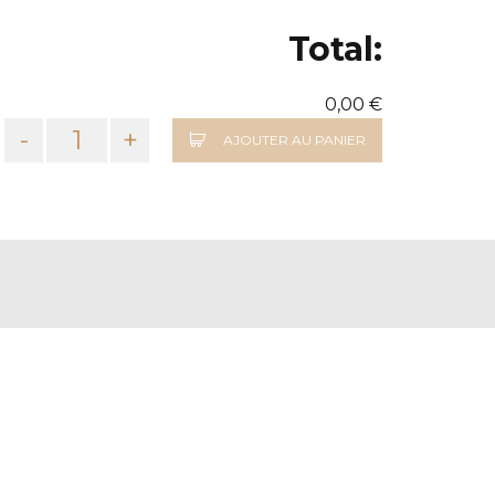
Total:
0,00 €
-
+
AJOUTER AU PANIER