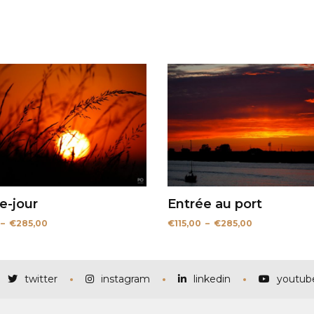
e-jour
Entrée au port
Plage
Plage
–
€
285,00
€
115,00
–
€
285,00
de
de
prix :
prix :
€115,00
€115,00
à
à
€285,00
€285,00
twitter
instagram
linkedin
youtub