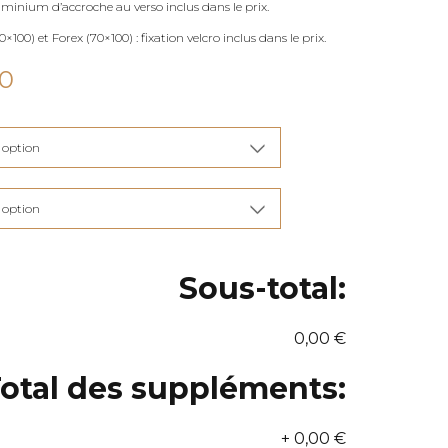
uminium d’accroche au verso inclus dans le prix.
×100) et Forex (70×100) : fixation velcro inclus dans le prix.
Plage
00
de
prix :
€115,00
à
€285,00
Sous-total:
0,00 €
otal des suppléments:
+
0,00 €