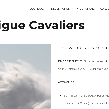
BOUTIQUE
PRÉSENTATION
PRESTATIONS
GALLE
igue Cavaliers
Une vague s’écrase sur 
ENCADREMENT :
Pour encadrer dir
Velin Arches 300g
ou
Plexiglass
, ave
ATTACHES :
Sur Forex (40×60 et 60×80) et Al
(diamètre 60mm) inclus dans le 