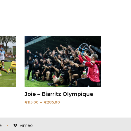
Joie – Biarritz Olympique
Plage
€
115,00
–
€
285,00
de
prix :
€115,00
à
€285,00
e
vimeo