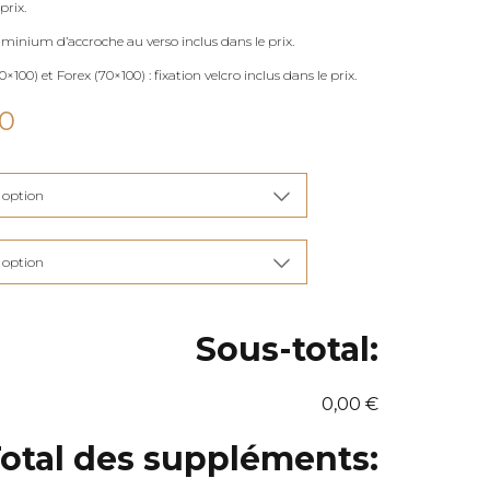
prix.
uminium d’accroche au verso inclus dans le prix.
×100) et Forex (70×100) : fixation velcro inclus dans le prix.
Plage
00
de
prix :
€115,00
à
€285,00
Sous-total:
0,00 €
otal des suppléments: