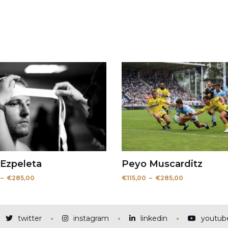
 Ezpeleta
Peyo Muscarditz
Plage
Plage
–
€
285,00
€
115,00
–
€
285,00
de
de
prix :
prix :
€115,00
€115,00
à
à
€285,00
€285,00
twitter
instagram
linkedin
youtub