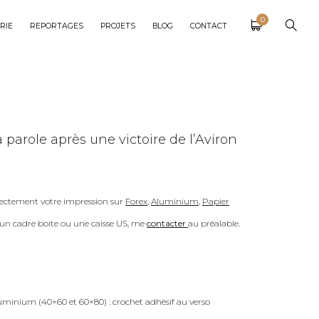
0
RIE
REPORTAGES
PROJETS
BLOG
CONTACT
parole après une victoire de l’Aviron
ectement votre impression sur
Forex
,
Aluminium
,
Papier
c un cadre boite ou une caisse US, me
contacter
au préalable.
uminium (40×60 et 60×80) : crochet adhésif au verso