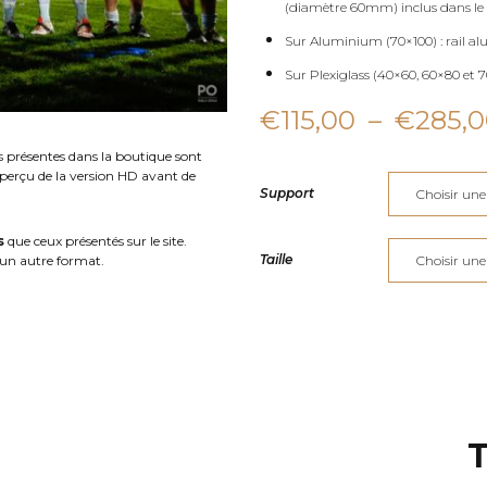
(diamètre 60mm) inclus dans le 
Sur Aluminium (70×100) : rail al
Sur Plexiglass (40×60, 60×80 et 70
€
115,00
–
€
285,
s présentes dans la boutique sont
aperçu de la version HD avant de
Support
s
que ceux présentés sur le site.
Taille
un autre format.
T