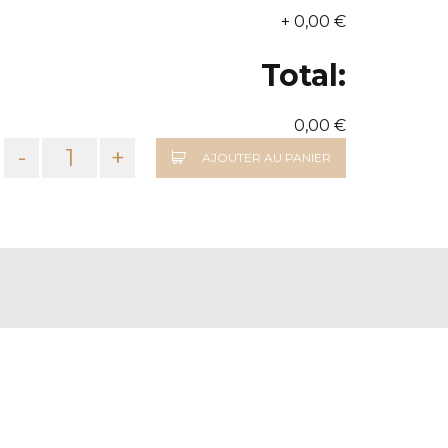
+
0,00 €
Total:
0,00 €
-
+
AJOUTER AU PANIER