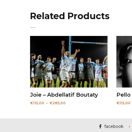
Related Products
Joie – Abdellatif Boutaty
Pello
Plage
€
115,00
–
€
285,00
€
115,00
de
prix :
€115,00
à
€285,00
facebook