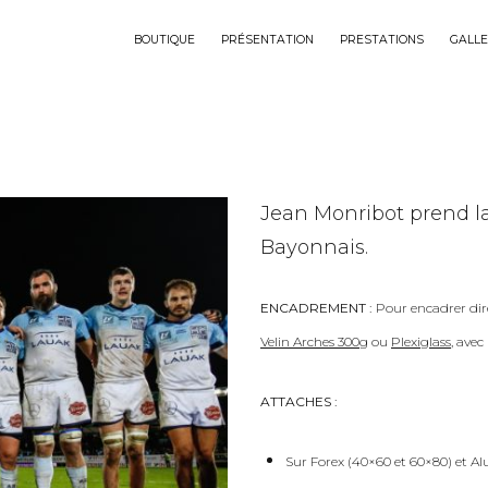
BOUTIQUE
PRÉSENTATION
PRESTATIONS
GALLE
Jean Monribot prend la 
Bayonnais.
ENCADREMENT :
Pour encadrer dir
Velin Arches 300g
ou
Plexiglass
, ave
ATTACHES :
Sur Forex (40×60 et 60×80) et Al