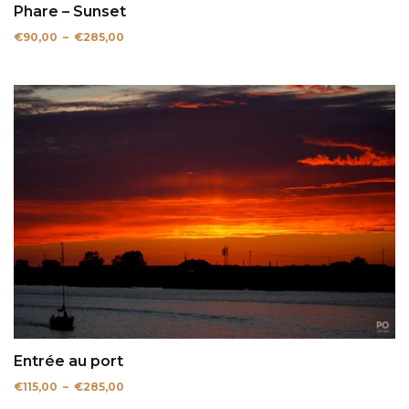
Phare – Sunset
Plage
€
90,00
–
€
285,00
de
prix :
€90,00
à
€285,00
Entrée au port
Plage
€
115,00
–
€
285,00
de