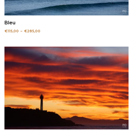
Bleu
Plage
€
115,00
–
€
285,00
de
prix :
€115,00
à
€285,00