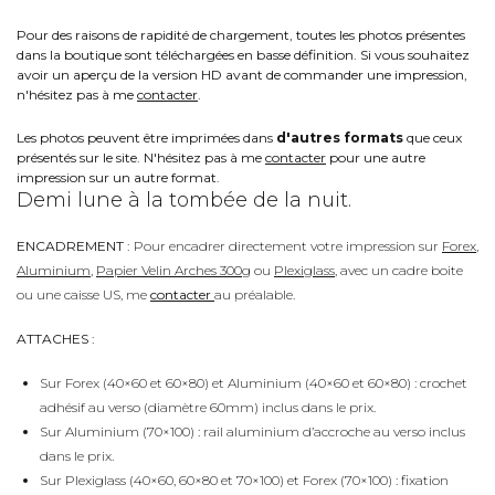
Pour des raisons de rapidité de chargement, toutes les photos présentes
dans la boutique sont téléchargées en basse définition. Si vous souhaitez
avoir un aperçu de la version HD avant de commander une impression,
n'hésitez pas à me
contacter
.
Les photos peuvent être imprimées dans
d'autres formats
que ceux
présentés sur le site. N'hésitez pas à me
contacter
pour une autre
impression sur un autre format.
Demi lune à la tombée de la nuit.
ENCADREMENT :
Pour encadrer directement votre impression sur
Forex
,
Aluminium
,
Papier Velin Arches 300g
ou
Plexiglass
, avec un cadre boite
ou une caisse US, me
contacter
au préalable.
ATTACHES :
Sur Forex (40×60 et 60×80) et Aluminium (40×60 et 60×80) : crochet
adhésif au verso (diamètre 60mm) inclus dans le prix.
Sur Aluminium (70×100) : rail aluminium d’accroche au verso inclus
dans le prix.
Sur Plexiglass (40×60, 60×80 et 70×100) et Forex (70×100) : fixation