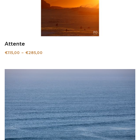
Attente
Plage
€
115,00
–
€
285,00
de
prix :
€115,00
à
€285,00