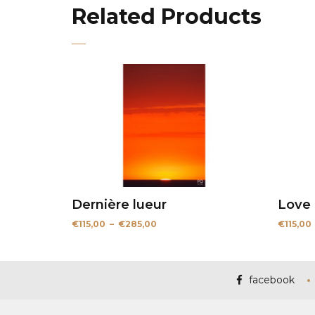
Related Products
Dernière lueur
Love
Plage
€
115,00
–
€
285,00
€
115,00
de
prix :
€115,00
à
€285,00
facebook