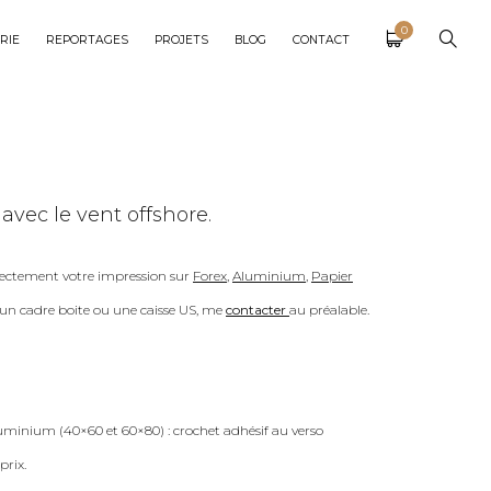
0
RIE
REPORTAGES
PROJETS
BLOG
CONTACT
avec le vent offshore.
ectement votre impression sur
Forex
,
Aluminium
,
Papier
c un cadre boite ou une caisse US, me
contacter
au préalable.
uminium (40×60 et 60×80) : crochet adhésif au verso
prix.