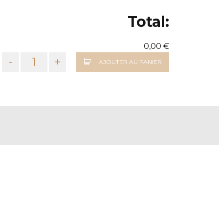
Total:
0,00 €
-
+
AJOUTER AU PANIER