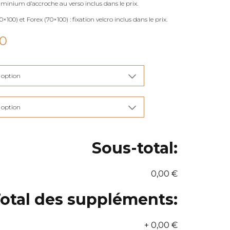
uminium d’accroche au verso inclus dans le prix.
×100) et Forex (70×100) : fixation velcro inclus dans le prix.
Plage
00
de
prix :
€115,00
à
€285,00
Sous-total:
0,00 €
otal des suppléments:
+
0,00 €