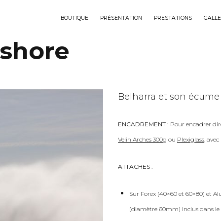
BOUTIQUE
PRÉSENTATION
PRESTATIONS
GALLE
fshore
Belharra et son écume 
ENCADREMENT :
Pour encadrer dir
Velin Arches 300g
ou
Plexiglass
, ave
ATTACHES :
Sur Forex (40×60 et 60×80) et Al
(diamètre 60mm) inclus dans le 