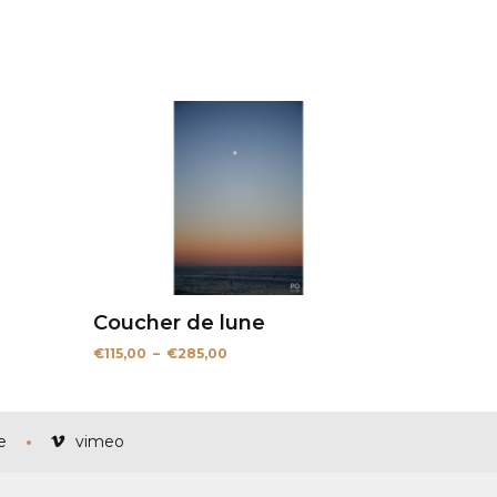
Coucher de lune
Plage
€
115,00
–
€
285,00
de
prix :
€115,00
à
€285,00
e
vimeo