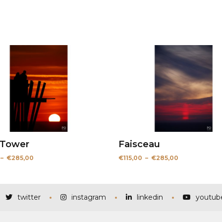
 Tower
Faisceau
Plage
Plage
–
€
285,00
€
115,00
–
€
285,00
de
de
prix :
prix :
€115,00
€115,00
à
à
€285,00
€285,00
twitter
instagram
linkedin
youtub