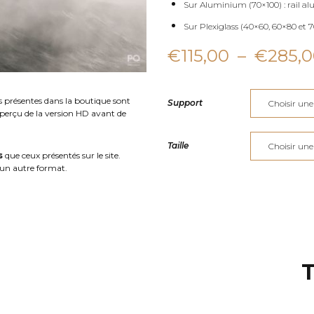
Sur Aluminium (70×100) : rail al
Sur Plexiglass (40×60, 60×80 et 70
€
115,00
–
€
285,
s présentes dans la boutique sont
Support
aperçu de la version HD avant de
Taille
s
que ceux présentés sur le site.
un autre format.
T