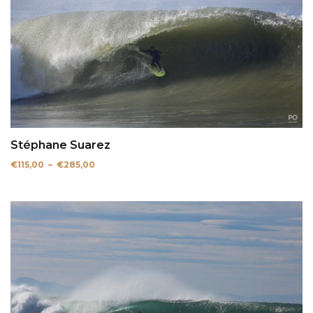
Stéphane Suarez
Plage
€
115,00
–
€
285,00
de
prix :
€115,00
à
€285,00