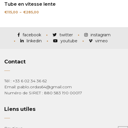
Tube en vitesse lente
Plage
€
115,00
–
€
285,00
de
prix :
€115,00
à
€285,00
facebook
twitter
instagram
linkedin
youtube
vimeo
Contact
Tél : +33 6 02 34 36 62
Email: pablo.ordas64@gmail.com
Numéro de SIRET : 880 583 190 00017
Liens utiles