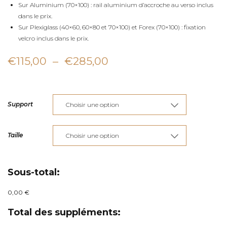
Sur Aluminium (70×100) : rail aluminium d’accroche au verso inclus
dans le prix.
Sur Plexiglass (40×60, 60×80 et 70×100) et Forex (70×100) : fixation
velcro inclus dans le prix.
Plage
€
115,00
–
€
285,00
de
prix :
Support
€115,00
à
Taille
€285,00
Sous-total:
0,00 €
Total des suppléments: