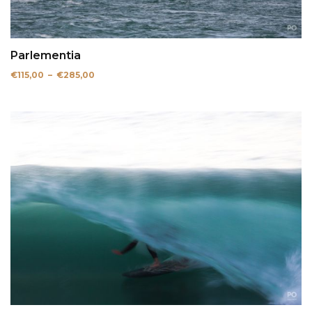
Parlementia
Plage
€
115,00
–
€
285,00
de
prix :
€115,00
à
€285,00