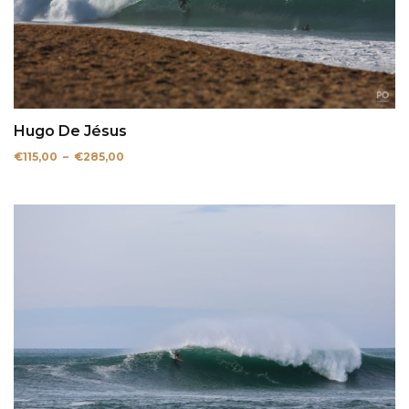
Hugo De Jésus
Plage
€
115,00
–
€
285,00
de
prix :
€115,00
à
€285,00