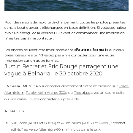
Pour des raisons de rapidité de chargement, toutes les photos présentes
dans la boutique sont téléchargées en basse définition. Si vous souhaitez
avoir un aperçu de la version HD avant de commander une impression,
n'hésitez pas à me
contacter
.
Les photos peuvent être imprimées dans
d'autres formats
que ceux
présentés sur le site. N'hésitez pas à me
contacter
pour une autre
impression sur un autre format.
Justin Becret et Eric Rougé partagent une
vague à Belharra, le 30 octobre 2020.
ENCADREMENT :
Pour encadrer directement votre impression sur
Forex
,
Aluminium
,
Papier Velin Arches 300g
ou
Plexiglass
, avec un cadre boite
ou une caisse US, me
contacter
au préalable.
ATTACHES :
Sur Forex (40×60 et 60×80) et Aluminium (40×60 et 60×80) : crochet
adhésif au verso (diamètre 60mm) inclus dans le prix.