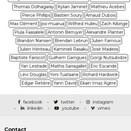
Thomas Dolhagaray
Kylian Jaminet
Mathieu Acebes
Pierce Phillips
Bastien Soury
Arnaud Dubois
Max Clément
pio-muarua
Wilfried Hulleu
Zach Kibirige
Piula Faasalele
Antonin Berruyer
Alexandre Plantier
Brandon Nansen
Brendan Lebrun
Julien Farnoux
Julien Hériteau
Kaminieli Rasaku
José Madeira
Baptiste Fariscot
Guilhem Garrigues
Giorgi Nutsubidze
Yan Lestrade
Mathis Sarragallet
Éric Escande
Lévi Douglas
Yoni Tuataane
Richard Hardwick
Edgar Retière
Yann David
Ekain Imaz Agirre
facebook
twitter
instagram
linkedin
youtube
vimeo
Contact