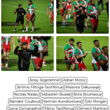
Jessy Jegerlehner
Adrian Motoc
Jérôme Filitoga-Taofifénua
Masivesi Dakuwaqa
Nicolas Nadau
Sébastien Buada
Boris Bouhraoua
Barnabé Couilloud
Kerman Aurrekoetxea
Tyler Morgan
Giorgi Dzmanashvili
Filimo Taofifenua
Clément Martinez