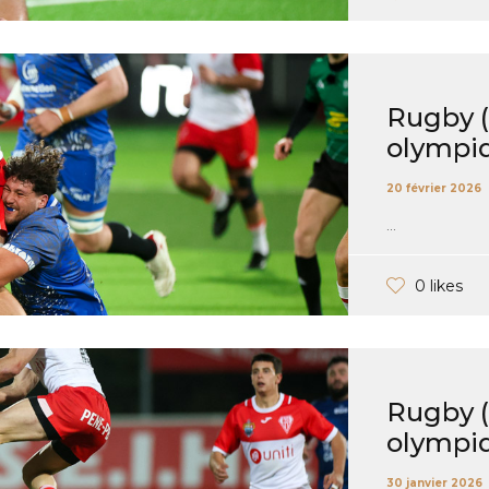
Rugby (P
olympi
20 février 2026
...
0 likes
Rugby (P
olympiq
30 janvier 2026