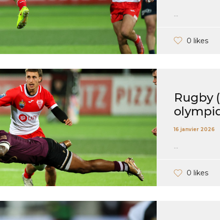
...
0 likes
Rugby (P
olympi
16 janvier 2026
...
0 likes