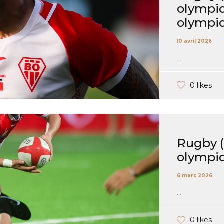
olympiq
olympiq
10 avril 2026
...
0 likes
Rugby (P
olympiq
6 mars 2026
...
0 likes