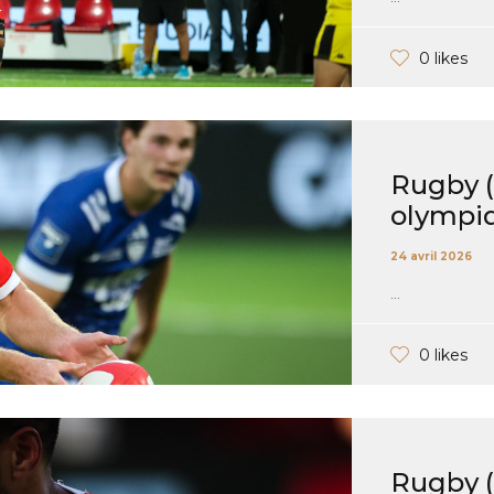
0 likes
Rugby (P
olympiq
24 avril 2026
...
0 likes
Rugby (P