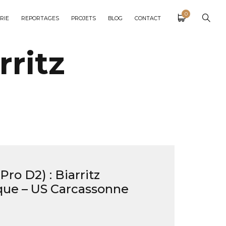
0
RIE
REPORTAGES
PROJETS
BLOG
CONTACT
rritz
ro D2) : Biarritz
ue – US Carcassonne