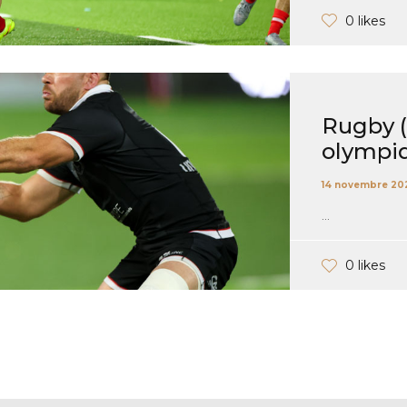
0 likes
Rugby (P
olympiq
14 novembre 20
...
0 likes