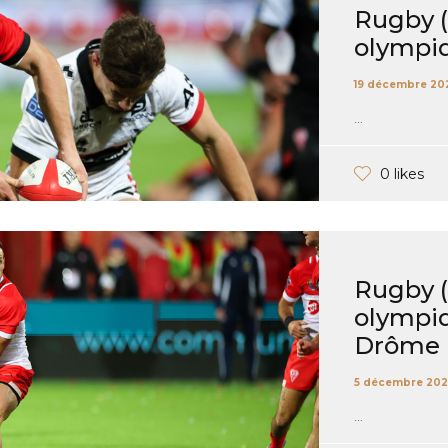
Rugby (P
olympi
19 décembre 20
...
0 likes
Rugby (P
olympi
Drôme 
5 décembre 202
...