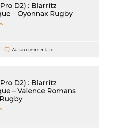
ro D2) : Biarritz
que – Oyonnax Rugby
25
Aucun commentaire
ro D2) : Biarritz
que – Valence Romans
Rugby
5