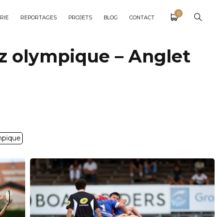
0
RIE
REPORTAGES
PROJETS
BLOG
CONTACT
uz olympique – Anglet
mpique