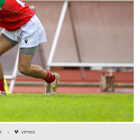
e
vimeo