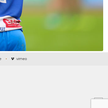
e
vimeo