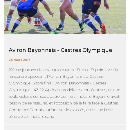
Aviron Bayonnais - Castres Olympique
26 mars 2017
21ème journée du championnat de France Espoirs avec la
rencontre opposant l’Aviron Bayonnais au Castres
Olympique. Score final : Aviron Bayonnais - Castres
Olympique : 43-12 Après deux défaites consécutives, et une
seule victoire sur ses quatre derniers matchs Bayonne avait
besoin de se rassurer, et l'occasion de le faire face à Castres.
Contre des Tarnais surfant sur les succès, avec une belle
série de six matchs sans...