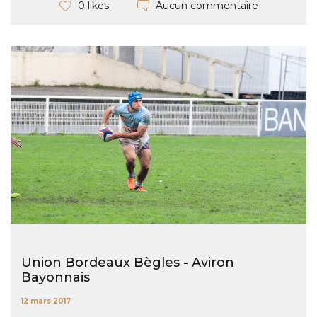
Aucun commentaire
0 likes
Union Bordeaux Bègles - Aviron
Bayonnais
12 mars 2017