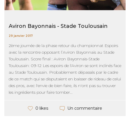
Aviron Bayonnais - Stade Toulousain
29 janvier 2017
2ème journée de la phase retour du championnat Espoirs
avec la rencontre opposant l’Aviron Bayonnais au Stade
Toulousain. Score final : Aviron Bayonnais-Stade
Toulousain: 09-12 Les espoirs de l'Aviron se sont inclinés face
au Stade Toulousain. Probablement dépassés par le cadre
de ce match qui se disputaient en baisser de rideau de celui
des pros, avec l'envie de bien faire, ils n'ont pas su trouver
les ingrédients pour faire tomber...
Un commentaire
0 likes