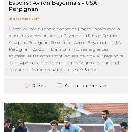
Espoirs : Aviron Bayonnais - USA
Perpignan
10 décembre 2017
9 ème journée du championnat de France Espoirs avec la
rencontre opposant l’Aviron Bayonnais à l'Union Sportive
Arlequins Perpignan. Score final : Aviron Bayonnais – USA
Perpignan : 22-26. Dans un match sans grandes
envolées, les Bayonnais sont venus à bout de leur bête noire
22-11. Après une première mi-temps rythmée par un duel
de buteur, l'Aviron menait à la pause 9-3 (trois...
Aucun commentaire
0 likes