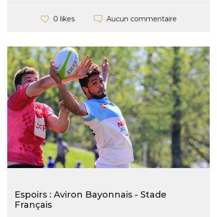
Aucun commentaire
0 likes
Espoirs : Aviron Bayonnais - Stade
Français