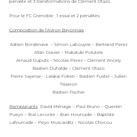
pénalite et 3 transformations de Clément Otazo.
Pour le FC Grenoble : 1 essai et 2 pénalités.
Composition de l’Aviron Bayonnais
:
Adrien Bordenave – Simon Labouyrie – Bertrand Perez
Allan Gravier – Makatuki Polutele
Arnaud Duputs – Nicolas Perez – Clément Ancely
Bastien Duhalde – Clément Otazo
Pierre Sayerse – Lalakai Foketi – Bastien Fuster – Julien
Tisseron
Bastien Fischer
Remplaçants
David Ménage – Paul Bruno – Quentin
Pueyo – Ibai Leconte – Iban Hourcade – Baptiste
Lafourcade – Peyo Muscarditz – Nicolas Chocou