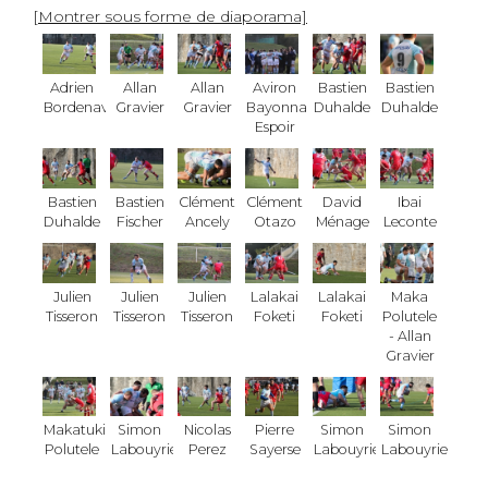
[Montrer sous forme de diaporama]
Adrien
Allan
Allan
Aviron
Bastien
Bastien
Bordenave
Gravier
Gravier
Bayonnais
Duhalde
Duhalde
Espoir
Bastien
Bastien
Clément
Clément
David
Ibai
Duhalde
Fischer
Ancely
Otazo
Ménage
Leconte
Julien
Julien
Julien
Lalakai
Lalakai
Maka
Tisseron
Tisseron
Tisseron
Foketi
Foketi
Polutele
- Allan
Gravier
Makatuki
Simon
Nicolas
Pierre
Simon
Simon
Polutele
Labouyrie
Perez
Sayerse
Labouyrie
Labouyrie