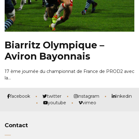
Biarritz Olympique –
Aviron Bayonnais
17 ème journée du championnat de France de PROD2 avec
la…
facebook
twitter
instagram
linkedin
youtube
vimeo
Contact