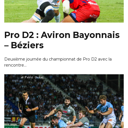
Pro D2 : Aviron Bayonnais
– Béziers
Deuxième journée du championnat de Pro D2 avec la
rencontre…