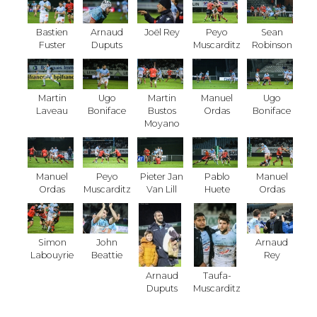
Bastien
Arnaud
Joël Rey
Peyo
Sean
Fuster
Duputs
Muscarditz
Robinson
Martin
Ugo
Martin
Manuel
Ugo
Laveau
Boniface
Bustos
Ordas
Boniface
Moyano
Manuel
Peyo
Pieter Jan
Pablo
Manuel
Ordas
Muscarditz
Van Lill
Huete
Ordas
Simon
John
Arnaud
Labouyrie
Beattie
Rey
Arnaud
Taufa-
Duputs
Muscarditz