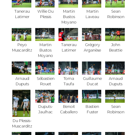
Tanerau
Willie Du
Martin
Martin
Sean
Latimer
Plessis
Bustos
Laveau
Robinson
Moyano
Peyo
Martin
Tanerau
Grégory
John
Muscarditz
Bustos
Latimer
Arganèse
Beattie
Moyano
Arnaud
Sébastien
Toma
Guillaume
Arnaud
Duputs
Rouet
Taufa
Ducat
Duputs
Duputs-
Benoit
Bastien
Sean
Jaulhac
Caballero
Fuster
Robinson
Du Plessis-
Muscarditz