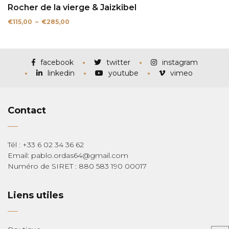
Rocher de la vierge & Jaizkibel
Plage
€
115,00
–
€
285,00
de
prix :
€115,00
à
€285,00
facebook
twitter
instagram
linkedin
youtube
vimeo
Contact
Tél : +33 6 02 34 36 62
Email: pablo.ordas64@gmail.com
Numéro de SIRET : 880 583 190 00017
Liens utiles