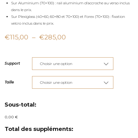
Sur Aluminium (70×100) : rail aluminium d’accroche au verso inclus
dans le prix.
Sur Plexiglass (40×60, 60×80 et 70×100) et Forex (70×100) : fixation
velcro inclus dans le prix.
Plage
€
115,00
–
€
285,00
de
prix :
Support
€115,00
à
Taille
€285,00
Sous-total:
0,00 €
Total des suppléments: