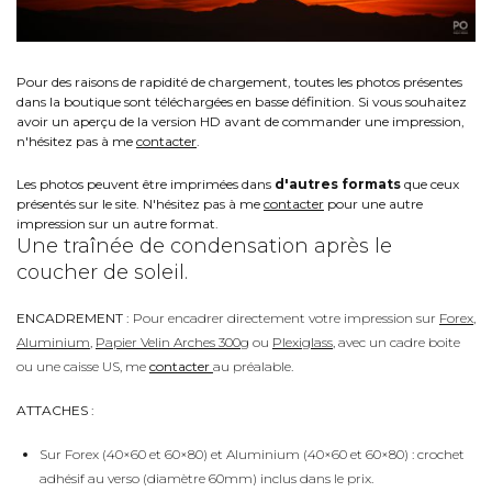
Pour des raisons de rapidité de chargement, toutes les photos présentes
dans la boutique sont téléchargées en basse définition. Si vous souhaitez
avoir un aperçu de la version HD avant de commander une impression,
n'hésitez pas à me
contacter
.
Les photos peuvent être imprimées dans
d'autres formats
que ceux
présentés sur le site. N'hésitez pas à me
contacter
pour une autre
impression sur un autre format.
Une traînée de condensation après le
coucher de soleil.
ENCADREMENT :
Pour encadrer directement votre impression sur
Forex
,
Aluminium
,
Papier Velin Arches 300g
ou
Plexiglass
, avec un cadre boite
ou une caisse US, me
contacter
au préalable.
ATTACHES :
Sur Forex (40×60 et 60×80) et Aluminium (40×60 et 60×80) : crochet
adhésif au verso (diamètre 60mm) inclus dans le prix.