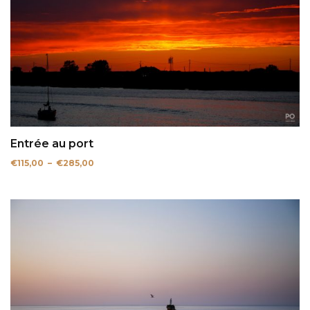
Entrée au port
Plage
€
115,00
–
€
285,00
de
prix :
€115,00
à
€285,00