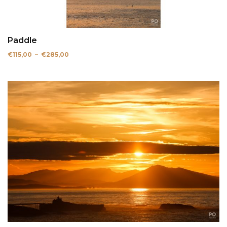
Paddle
Plage
€
115,00
–
€
285,00
de
prix :
€115,00
à
€285,00