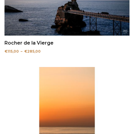
Rocher de la Vierge
Plage
€
115,00
–
€
285,00
de
prix :
€115,00
à
€285,00