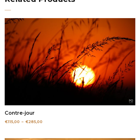
Contre-jour
Plage
€
115,00
–
€
285,00
de
prix :
€115,00