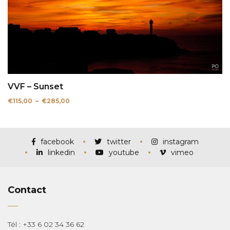
VVF – Sunset
Plage
€
115,00
–
€
285,00
de
prix :
€115,00
à
€285,00
facebook
twitter
instagram
linkedin
youtube
vimeo
Contact
Tél : +33 6 02 34 36 62