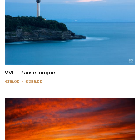
VVF – Pause longue
Plage
€
115,00
–
€
285,00
de
prix :
€115,00
à
€285,00