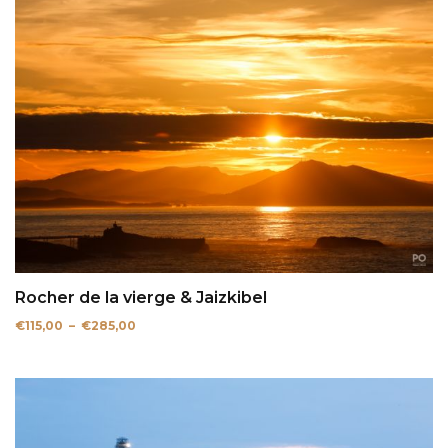
à
€285,00
Rocher de la vierge & Jaizkibel
Plage
€
115,00
–
€
285,00
de
prix :
€115,00
à
€285,00