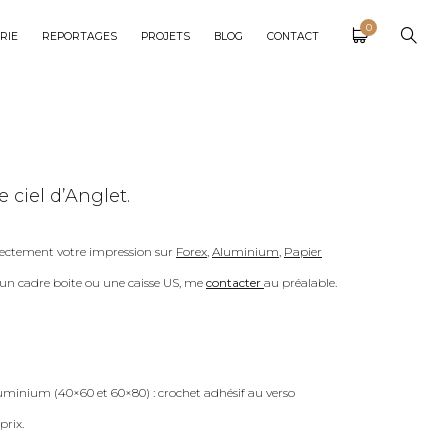
0
RIE
REPORTAGES
PROJETS
BLOG
CONTACT
le ciel d’Anglet.
ectement votre impression sur
Forex
,
Aluminium
,
Papier
c un cadre boite ou une caisse US, me
contacter
au préalable.
uminium (40×60 et 60×80) : crochet adhésif au verso
prix.