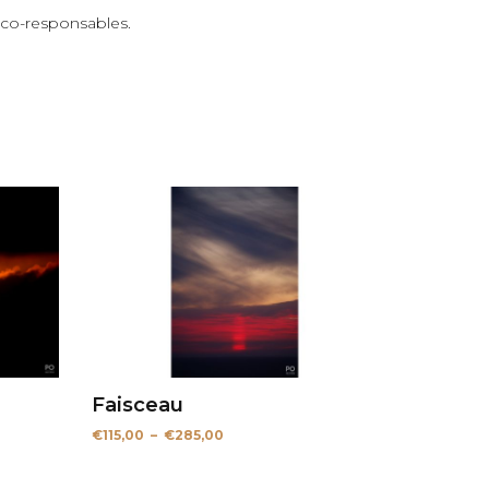
 éco-responsables.
Faisceau
Plage
€
115,00
–
€
285,00
de
prix :
€115,00