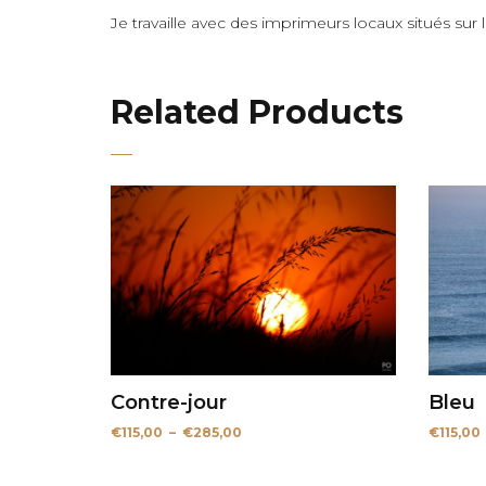
Je travaille avec des imprimeurs locaux situés sur
Related Products
Contre-jour
Bleu
Plage
€
115,00
–
€
285,00
€
115,00
de
prix :
€115,00