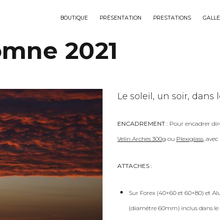
BOUTIQUE
PRÉSENTATION
PRESTATIONS
GALLE
omne 2021
Le soleil, un soir, dans 
ENCADREMENT :
Pour encadrer dir
Velin Arches 300g
ou
Plexiglass
, ave
ATTACHES :
Sur Forex (40×60 et 60×80) et Al
(diamètre 60mm) inclus dans le 