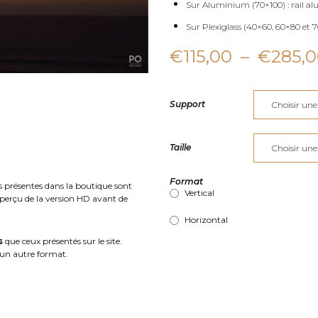
Sur Aluminium (70×100) : rail al
Sur Plexiglass (40×60, 60×80 et 70
€
115,00
–
€
285,
Support
Taille
Format
s présentes dans la boutique sont
Vertical
aperçu de la version HD avant de
Horizontal
s
que ceux présentés sur le site.
un autre format.