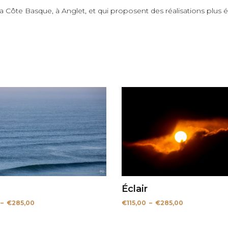
 la Côte Basque, à Anglet, et qui proposent des réalisations plus
Éclair
Plage
Plage
–
€
285,00
€
115,00
–
€
285,00
de
de
prix :
prix :
€115,00
€115,00