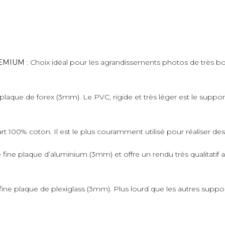
PREMIUM
: Choix idéal pour les agrandissements photos de très bo
plaque de forex (3mm). Le PVC, rigide et très léger est le suppo
art 100% coton. Il est le plus couramment utilisé pour réaliser de
fine plaque d’aluminium (3mm) et offre un rendu très qualitatif 
ne plaque de plexiglass (3mm). Plus lourd que les autres supports,