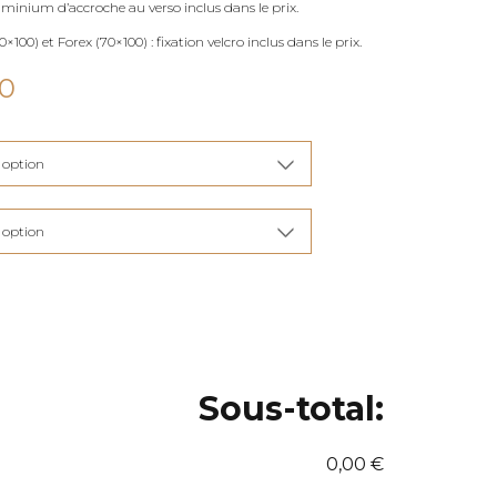
uminium d’accroche au verso inclus dans le prix.
×100) et Forex (70×100) : fixation velcro inclus dans le prix.
Plage
00
de
prix :
€115,00
à
€285,00
Sous-total:
0,00 €