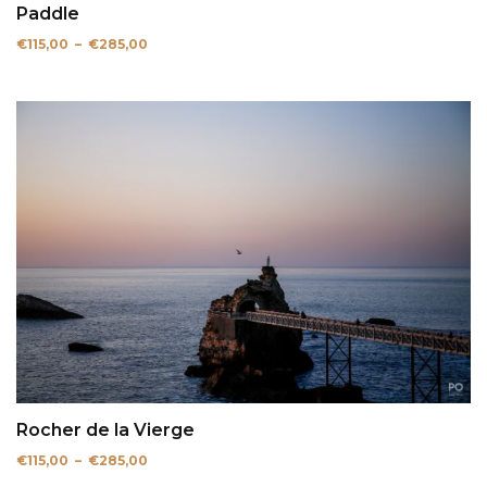
Paddle
Plage
€
115,00
–
€
285,00
de
prix :
€115,00
à
€285,00
Rocher de la Vierge
Plage
€
115,00
–
€
285,00
de