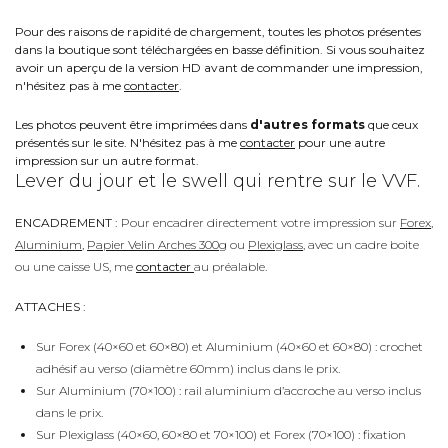
Pour des raisons de rapidité de chargement, toutes les photos présentes
dans la boutique sont téléchargées en basse définition. Si vous souhaitez
avoir un aperçu de la version HD avant de commander une impression,
n'hésitez pas à me
contacter
.
Les photos peuvent être imprimées dans
d'autres formats
que ceux
présentés sur le site. N'hésitez pas à me
contacter
pour une autre
impression sur un autre format.
Lever du jour et le swell qui rentre sur le VVF.
ENCADREMENT :
Pour encadrer directement votre impression sur
Forex
,
Aluminium
,
Papier Velin Arches 300g
ou
Plexiglass
, avec un cadre boite
ou une caisse US, me
contacter
au préalable.
ATTACHES :
Sur Forex (40×60 et 60×80) et Aluminium (40×60 et 60×80) : crochet
adhésif au verso (diamètre 60mm) inclus dans le prix.
Sur Aluminium (70×100) : rail aluminium d’accroche au verso inclus
dans le prix.
Sur Plexiglass (40×60, 60×80 et 70×100) et Forex (70×100) : fixation