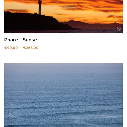
Phare – Sunset
Plage
€
90,00
–
€
285,00
de
prix :
€90,00
à
€285,00