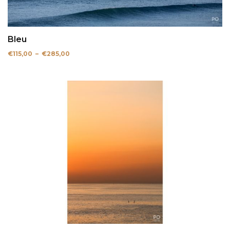
Bleu
Plage
€
115,00
–
€
285,00
de
prix :
€115,00
à
€285,00