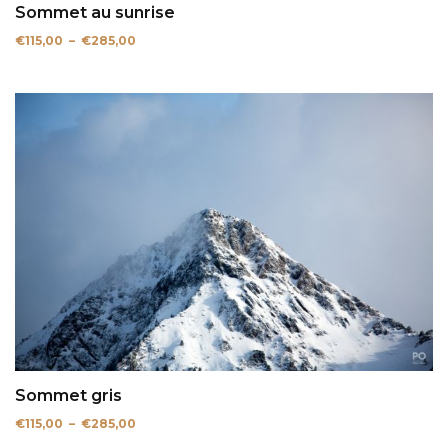
Sommet au sunrise
Plage
€
115,00
–
€
285,00
de
prix :
€115,00
à
€285,00
Sommet gris
Plage
€
115,00
–
€
285,00
de