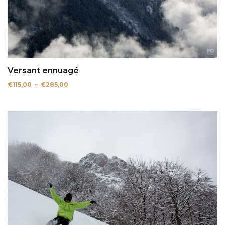
Versant ennuagé
Plage
€
115,00
–
€
285,00
de
prix :
€115,00
à
€285,00