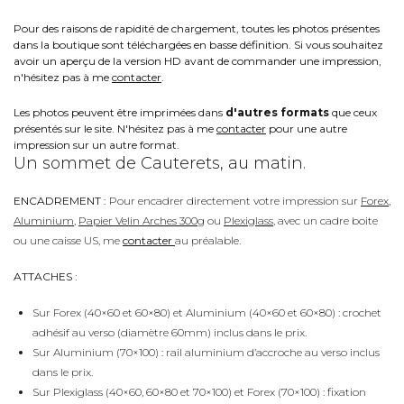
Pour des raisons de rapidité de chargement, toutes les photos présentes
dans la boutique sont téléchargées en basse définition. Si vous souhaitez
avoir un aperçu de la version HD avant de commander une impression,
n'hésitez pas à me
contacter
.
Les photos peuvent être imprimées dans
d'autres formats
que ceux
présentés sur le site. N'hésitez pas à me
contacter
pour une autre
impression sur un autre format.
Un sommet de Cauterets, au matin.
ENCADREMENT :
Pour encadrer directement votre impression sur
Forex
,
Aluminium
,
Papier Velin Arches 300g
ou
Plexiglass
, avec un cadre boite
ou une caisse US, me
contacter
au préalable.
ATTACHES :
Sur Forex (40×60 et 60×80) et Aluminium (40×60 et 60×80) : crochet
adhésif au verso (diamètre 60mm) inclus dans le prix.
Sur Aluminium (70×100) : rail aluminium d’accroche au verso inclus
dans le prix.
Sur Plexiglass (40×60, 60×80 et 70×100) et Forex (70×100) : fixation