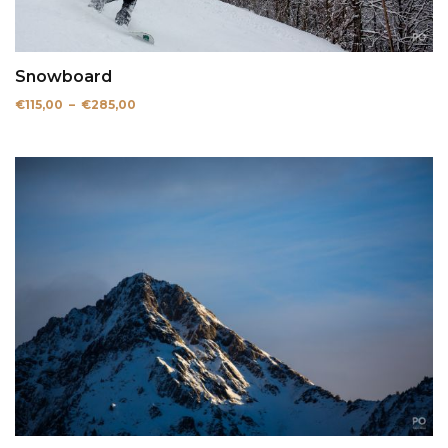
Snowboard
Plage
€
115,00
–
€
285,00
de
prix :
€115,00
à
€285,00