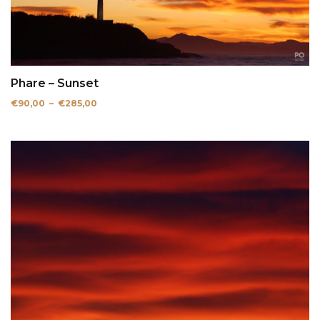
Phare – Sunset
Plage
€
90,00
–
€
285,00
de
prix :
€90,00
à
€285,00