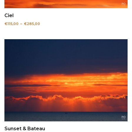
Ciel
Plage
€
115,00
–
€
285,00
de
prix :
€115,00
à
€285,00
Sunset & Bateau