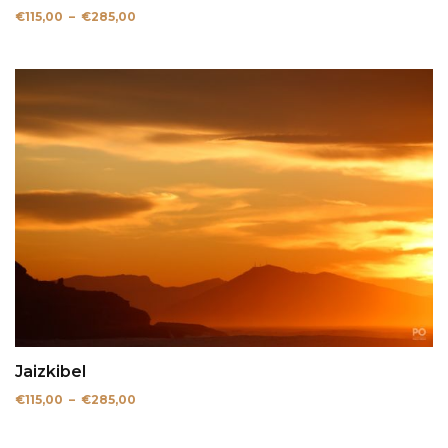
Plage
€
115,00
–
€
285,00
de
prix :
€115,00
à
€285,00
Jaizkibel
Plage
€
115,00
–
€
285,00
de
prix :
€115,00