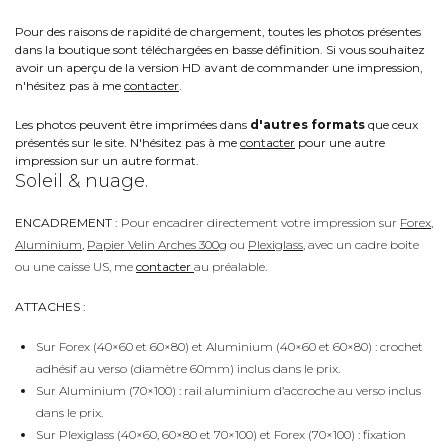
Pour des raisons de rapidité de chargement, toutes les photos présentes
dans la boutique sont téléchargées en basse définition. Si vous souhaitez
avoir un aperçu de la version HD avant de commander une impression,
n'hésitez pas à me
contacter
.
Les photos peuvent être imprimées dans
d'autres formats
que ceux
présentés sur le site. N'hésitez pas à me
contacter
pour une autre
impression sur un autre format.
Soleil & nuage.
ENCADREMENT :
Pour encadrer directement votre impression sur
Forex
,
Aluminium
,
Papier Velin Arches 300g
ou
Plexiglass
, avec un cadre boite
ou une caisse US, me
contacter
au préalable.
ATTACHES :
Sur Forex (40×60 et 60×80) et Aluminium (40×60 et 60×80) : crochet
adhésif au verso (diamètre 60mm) inclus dans le prix.
Sur Aluminium (70×100) : rail aluminium d’accroche au verso inclus
dans le prix.
Sur Plexiglass (40×60, 60×80 et 70×100) et Forex (70×100) : fixation